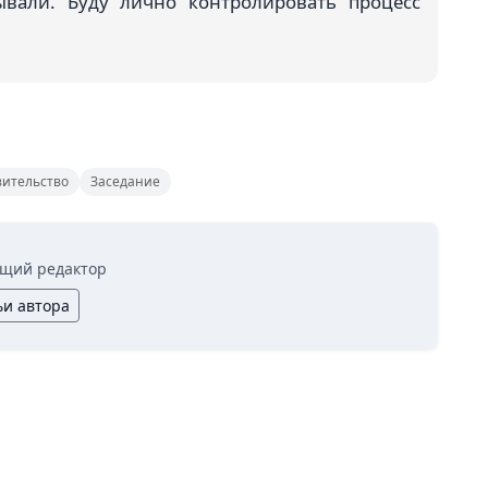
ывали. Буду лично контролировать процесс
ительство
Заседание
щий редактор
ьи автора