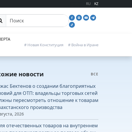
RU
KZ
иск
ЕРТА
# Новая Конституция
# Война в Иране
хожие новости
ВСЕ
жас Бектенов о создании благоприятных
ловий для ОТП: владельцы торговых сетей
лжны пересмотреть отношение к товарам
захстанского производства
вгуста, 2026
ля отечественных товаров на внутреннем