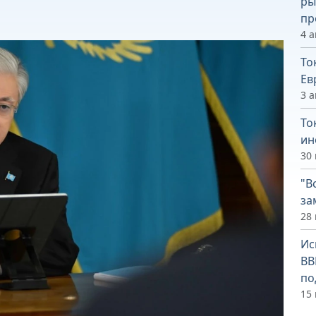
ры
пр
4 а
То
Ев
3 а
То
ин
30
"В
за
28
Ис
ВВ
по
15