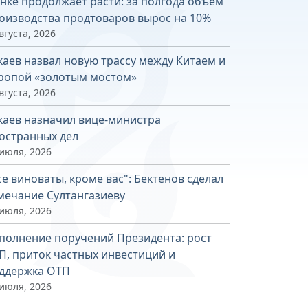
нке продолжает расти: за полгода объем
оизводства продтоваров вырос на 10%
вгуста, 2026
каев назвал новую трассу между Китаем и
ропой «золотым мостом»
вгуста, 2026
каев назначил вице-министра
остранных дел
 июля, 2026
се виноваты, кроме вас": Бектенов сделал
мечание Султангазиеву
 июля, 2026
полнение поручений Президента: рост
П, приток частных инвестиций и
ддержка ОТП
 июля, 2026