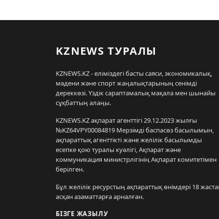
KZNEWS ТУРАЛЫ
KZNEWS.KZ - еліміздегі басты саяси, экономикалық,
мәдени және спорт жаңалықтарының сенімді
дереккөзі. Үздік сараптамалық мақала мен шынайы
сұқбаттың алаңы.
KZNEWS.KZ ақпарат агенттігі 29.12.2023 жылғы
№KZ64VPY00084819 Мерзімді баспасөз басылымын,
ақпараттық агенттікті және желілік басылымды
есепке қою туралы куәлігі, Ақпарат және
коммуникация министрлігінің Ақпарат комитетімен
берілген.
Бұл желілік ресурстың ақпараттық өнімдері 18 жаста
асқан азаматтарға арналған.
БІЗГЕ ЖАЗЫЛУ