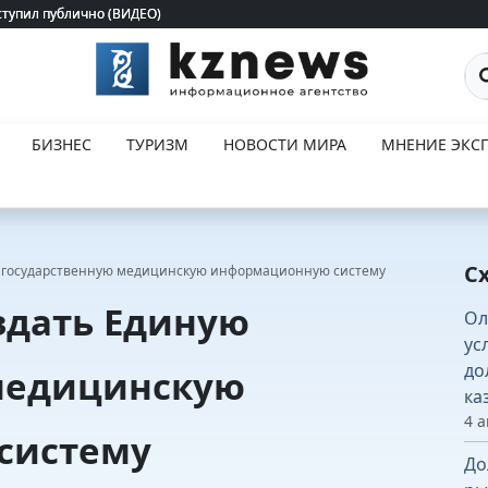
ступил публично (ВИДЕО)
ступил публично (ВИДЕО)
По
БИЗНЕС
ТУРИЗМ
НОВОСТИ МИРА
МНЕНИЕ ЭКСП
С
ю государственную медицинскую информационную систему
здать Единую
Ол
ус
до
медицинскую
ка
4 а
систему
До