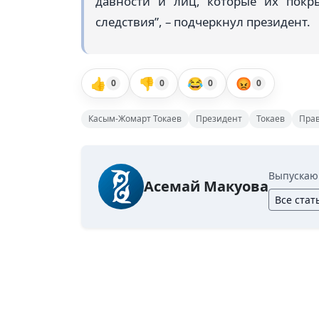
давности и лиц, которые их покр
следствия”, – подчеркнул президент.
👍
👎
😂
😡
0
0
0
0
Касым-Жомарт Токаев
Президент
Токаев
Прав
Выпускаю
Асемай Макуова
Все стат