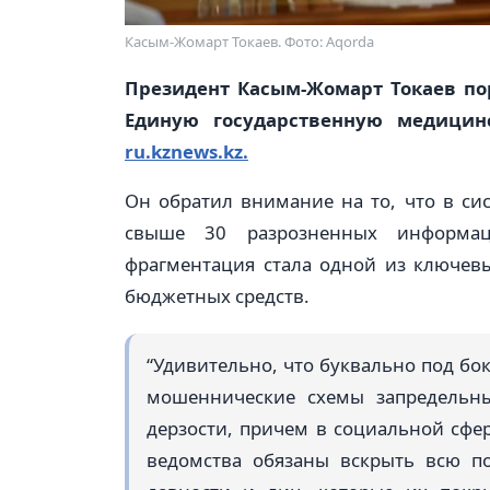
Касым-Жомарт Токаев. Фото: Aqorda
Президент Касым-Жомарт Токаев пор
Единую государственную медицин
ru.kznews.kz.
Он обратил внимание на то, что в си
свыше 30 разрозненных информац
фрагментация стала одной из ключев
бюджетных средств.
“Удивительно, что буквально под б
мошеннические схемы запредельн
дерзости, причем в социальной сфе
ведомства обязаны вскрыть всю п