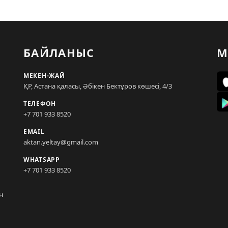
БАЙЛАНЫС
М
МЕКЕН-ЖАЙ
ҚР, Астана қаласы, Әбікен Бектұров көшесі, 4/3
ТЕЛЕФОН
+7 701 933 8520
EMAIL
aktan.yeltay@gmail.com
WHATSAPP
+7 701 933 8520
н