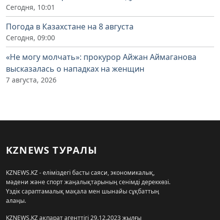
Сегодня, 10:01
Погода в Казахстане на 8 августа
Сегодня, 09:00
«Не могу молчать»: прокурор Айжан Аймаганова
высказалась о нападках на женщин
7 августа, 2026
KZNEWS ТУРАЛЫ
KZNEWS.KZ - еліміздегі басты саяси, экономикалық,
мәдени және спорт жаңалықтарының сенімді дереккөзі.
Үздік сараптамалық мақала мен шынайы сұқбаттың
алаңы.
KZNEWS.KZ ақпарат агенттігі 29.12.2023 жылғы