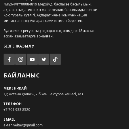
№KZ64VPY00084819 Мерзімді баспасөз басылымын,
ақпараттық агенттікті және желілік басылымды есепке
қою туралы куәлігі, Ақпарат және коммуникация
министрлігінің Ақпарат комитетімен берілген.
Бұл желілік ресурстың ақпараттық өнімдері 18 жастан
асқан азаматтарға арналған.
БІЗГЕ ЖАЗЫЛУ
БАЙЛАНЫС
МЕКЕН-ЖАЙ
ҚР, Астана қаласы, Әбікен Бектұров көшесі, 4/3
ТЕЛЕФОН
+7 701 933 8520
EMAIL
aktan.yeltay@gmail.com