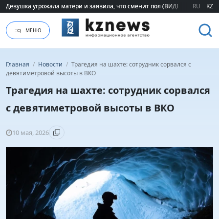
Девушка угрожала матери и заявила, что сменит пол (ВИДЕО)
Девушка угрожала матери и заявила, что сменит пол (ВИДЕО)
RU
KZ
МЕНЮ
Главная
/
Новости
/
Трагедия на шахте: сотрудник сорвался с
девятиметровой высоты в ВКО
Трагедия на шахте: сотрудник сорвался
с девятиметровой высоты в ВКО
10 мая, 2026