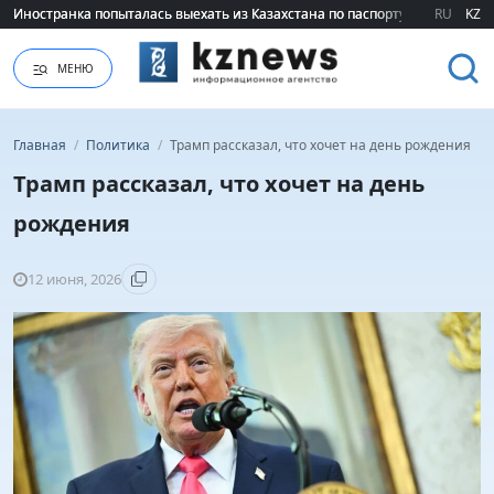
Иностранка попыталась выехать из Казахстана по паспорту сестры
Иностранка попыталась выехать из Казахстана по паспорту сестры
RU
KZ
МЕНЮ
Главная
/
Политика
/
Трамп рассказал, что хочет на день рождения
Трамп рассказал, что хочет на день
рождения
12 июня, 2026