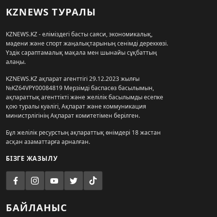
KZNEWS ТУРАЛЫ
KZNEWS.KZ - еліміздегі басты саяси, экономикалық,
мәдени және спорт жаңалықтарының сенімді дереккөзі.
Үздік сараптамалық мақала мен шынайы сұқбаттың
алаңы.
KZNEWS.KZ ақпарат агенттігі 29.12.2023 жылғы
№KZ64VPY00084819 Мерзімді баспасөз басылымын,
ақпараттық агенттікті және желілік басылымды есепке
қою туралы куәлігі, Ақпарат және коммуникация
министрлігінің Ақпарат комитетімен берілген.
Бұл желілік ресурстың ақпараттық өнімдері 18 жастан
асқан азаматтарға арналған.
БІЗГЕ ЖАЗЫЛУ
БАЙЛАНЫС