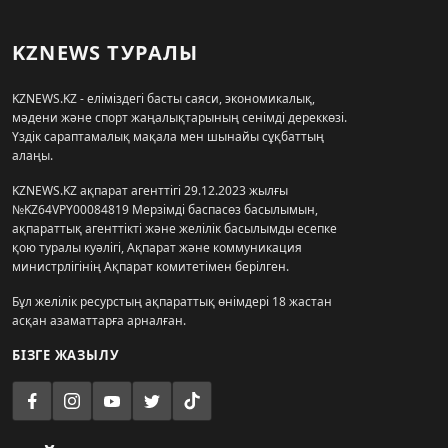
KZNEWS ТУРАЛЫ
KZNEWS.KZ - еліміздегі басты саяси, экономикалық,
мәдени және спорт жаңалықтарының сенімді дереккөзі.
Үздік сараптамалық мақала мен шынайы сұқбаттың
алаңы.
KZNEWS.KZ ақпарат агенттігі 29.12.2023 жылғы
№KZ64VPY00084819 Мерзімді баспасөз басылымын,
ақпараттық агенттікті және желілік басылымды есепке
қою туралы куәлігі, Ақпарат және коммуникация
министрлігінің Ақпарат комитетімен берілген.
Бұл желілік ресурстың ақпараттық өнімдері 18 жастан
асқан азаматтарға арналған.
БІЗГЕ ЖАЗЫЛУ