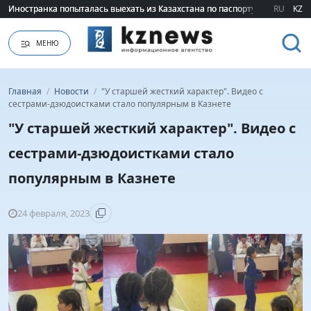
Иностранка попыталась выехать из Казахстана по паспорту сестры
Иностранка попыталась выехать из Казахстана по паспорту сестры
RU
KZ
МЕНЮ
Главная
/
Новости
/
"У старшей жесткий характер". Видео с
сестрами-дзюдоистками стало популярным в Казнете
"У старшей жесткий характер". Видео с
сестрами-дзюдоистками стало
популярным в Казнете
24 февраля, 2023