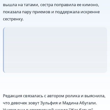
вышла на татами, сестра поправила ее кимоно,
показала пару приемов и поддержала искренне
сестренку.
Редакция связалась с автором ролика и выяснила,
что девочек зовут Зульфия и Мадина Абугали.
Учатся они в спортивной школе "Жас батыр".