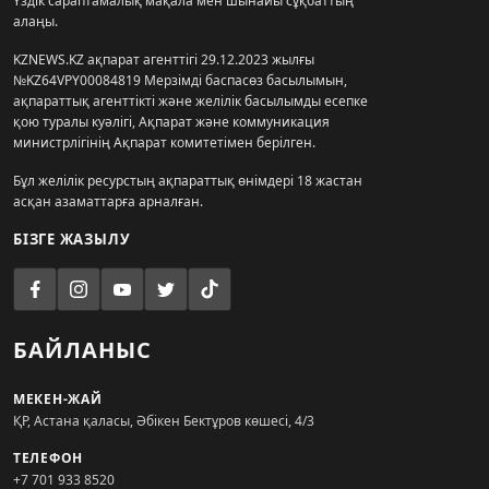
Үздік сараптамалық мақала мен шынайы сұқбаттың
алаңы.
KZNEWS.KZ ақпарат агенттігі 29.12.2023 жылғы
№KZ64VPY00084819 Мерзімді баспасөз басылымын,
ақпараттық агенттікті және желілік басылымды есепке
қою туралы куәлігі, Ақпарат және коммуникация
министрлігінің Ақпарат комитетімен берілген.
Бұл желілік ресурстың ақпараттық өнімдері 18 жастан
асқан азаматтарға арналған.
БІЗГЕ ЖАЗЫЛУ
БАЙЛАНЫС
МЕКЕН-ЖАЙ
ҚР, Астана қаласы, Әбікен Бектұров көшесі, 4/3
ТЕЛЕФОН
+7 701 933 8520