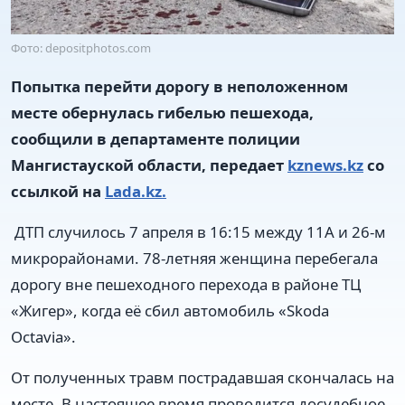
Фото: depositphotos.com
Попытка перейти дорогу в неположенном
месте обернулась гибелью пешехода,
сообщили в департаменте полиции
Мангистауской области, передает
kznews.kz
со
ссылкой на
Lada.kz.
ДТП случилось 7 апреля в 16:15 между 11А и 26‑м
микрорайонами. 78‑летняя женщина перебегала
дорогу вне пешеходного перехода в районе ТЦ
«Жигер», когда её сбил автомобиль «Skoda
Octavia».
От полученных травм пострадавшая скончалась на
месте. В настоящее время проводится досудебное