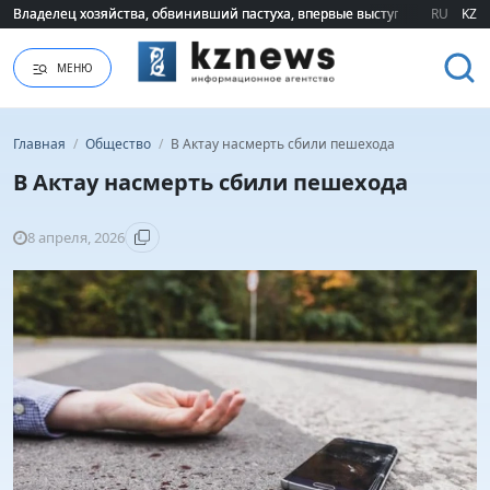
Владелец хозяйства, обвинивший пастуха, впервые выступил публично 
Владелец хозяйства, обвинивший пастуха, впервые выступил публично 
RU
KZ
МЕНЮ
Главная
/
Общество
/
В Актау насмерть сбили пешехода
В Актау насмерть сбили пешехода
8 апреля, 2026