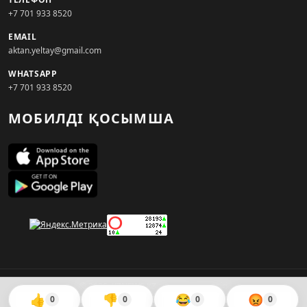
+7 701 933 8520
EMAIL
aktan.yeltay@gmail.com
WHATSAPP
+7 701 933 8520
МОБИЛДІ ҚОСЫМША
© 2026. KZNEWS.KZ ақпарат агенттігі
👍
👎
😂
😡
0
0
0
0
Сайтты жасаған
WebAudit