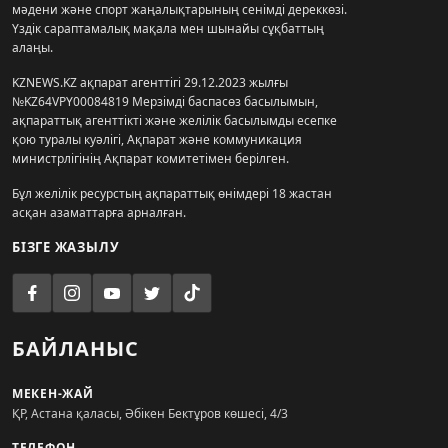
мәдени және спорт жаңалықтарының сенімді дереккөзі.
Үздік сараптамалық мақала мен шынайы сұқбаттың
алаңы.
KZNEWS.KZ ақпарат агенттігі 29.12.2023 жылғы
№KZ64VPY00084819 Мерзімді баспасөз басылымын,
ақпараттық агенттікті және желілік басылымды есепке
қою туралы куәлігі, Ақпарат және коммуникация
министрлігінің Ақпарат комитетімен берілген.
Бұл желілік ресурстың ақпараттық өнімдері 18 жастан
асқан азаматтарға арналған.
БІЗГЕ ЖАЗЫЛУ
БАЙЛАНЫС
МЕКЕН-ЖАЙ
ҚР, Астана қаласы, Әбікен Бектұров көшесі, 4/3
ТЕЛЕФОН