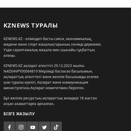
KZNEWS ТУРАЛЫ
KZNEWS.KZ - еліміздегі басты саяси, экономикалық,
мәдени және спорт жаңалықтарының сенімді дереккөзі.
Үздік сараптамалық мақала мен шынайы сұқбаттың
алаңы.
KZNEWS.KZ ақпарат агенттігі 29.12.2023 жылғы
№KZ64VPY00084819 Мерзімді баспасөз басылымын,
ақпараттық агенттікті және желілік басылымды есепке
қою туралы куәлігі, Ақпарат және коммуникация
министрлігінің Ақпарат комитетімен берілген.
Бұл желілік ресурстың ақпараттық өнімдері 18 жастан
асқан азаматтарға арналған.
БІЗГЕ ЖАЗЫЛУ