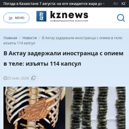
Погода в Казахстане 7 августа: на юге ожидается жара до +40 градусов
Погода в Казахстане 7 августа: на юге ожидается жара до +40 градусов
RU
KZ
МЕНЮ
Главная
/
Новости
/
В Актау задержали иностранца с опием в теле:
изъяты 114 капсул
В Актау задержали иностранца с опием
в теле: изъяты 114 капсул
25 мая, 2026