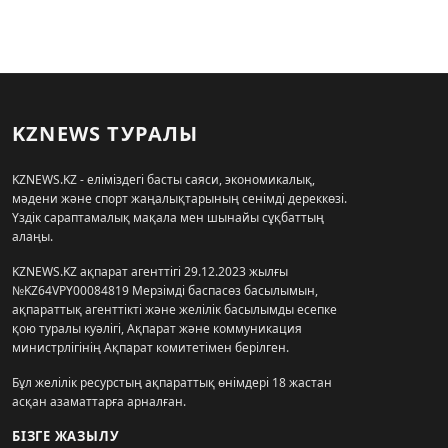
KZNEWS ТУРАЛЫ
KZNEWS.KZ - еліміздегі басты саяси, экономикалық,
мәдени және спорт жаңалықтарының сенімді дереккөзі.
Үздік сараптамалық мақала мен шынайы сұқбаттың
алаңы.
KZNEWS.KZ ақпарат агенттігі 29.12.2023 жылғы
№KZ64VPY00084819 Мерзімді баспасөз басылымын,
ақпараттық агенттікті және желілік басылымды есепке
қою туралы куәлігі, Ақпарат және коммуникация
министрлігінің Ақпарат комитетімен берілген.
Бұл желілік ресурстың ақпараттық өнімдері 18 жастан
асқан азаматтарға арналған.
БІЗГЕ ЖАЗЫЛУ