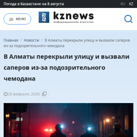
Погода в Казахстане на 8 августа
Погода в Казахстане на 8 августа
RU
KZ
МЕНЮ
Главная
/
Новости
/
В Алматы перекрыли улицу и вызвали саперов
из-за подозрительного чемодана
В Алматы перекрыли улицу и вызвали
саперов из-за подозрительного
чемодана
28 февраля, 2026