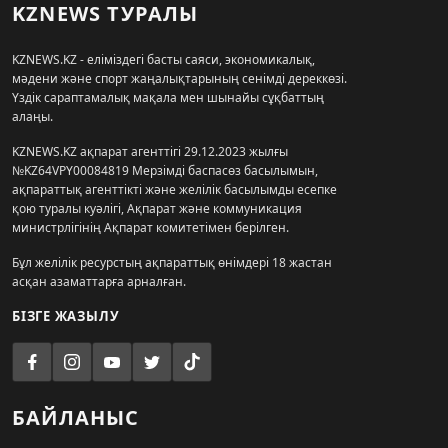
KZNEWS ТУРАЛЫ
KZNEWS.KZ - еліміздегі басты саяси, экономикалық,
мәдени және спорт жаңалықтарының сенімді дереккөзі.
Үздік сараптамалық мақала мен шынайы сұқбаттың
алаңы.
KZNEWS.KZ ақпарат агенттігі 29.12.2023 жылғы
№KZ64VPY00084819 Мерзімді баспасөз басылымын,
ақпараттық агенттікті және желілік басылымды есепке
қою туралы куәлігі, Ақпарат және коммуникация
министрлігінің Ақпарат комитетімен берілген.
Бұл желілік ресурстың ақпараттық өнімдері 18 жастан
асқан азаматтарға арналған.
БІЗГЕ ЖАЗЫЛУ
БАЙЛАНЫС