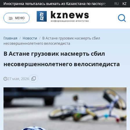
Иностранка попыталась выехать из Казахстана по паспорту сестры
Иностранка попыталась выехать из Казахстана по паспорту сестры
RU
KZ
МЕНЮ
Главная
/
Новости
/
В Астане грузовик насмерть сбил
несовершеннолетнего велосипедиста
В Астане грузовик насмерть сбил
несовершеннолетнего велосипедиста
27 мая, 2026