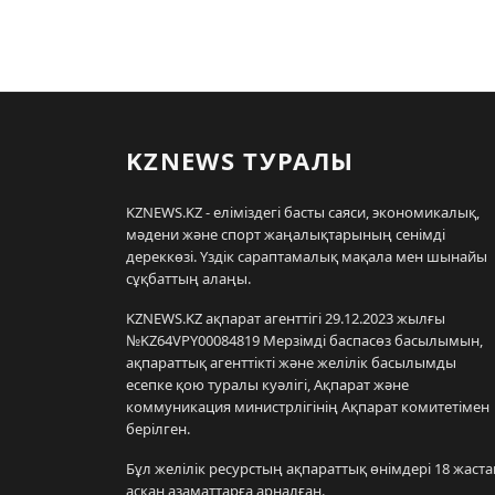
KZNEWS ТУРАЛЫ
KZNEWS.KZ - еліміздегі басты саяси, экономикалық,
мәдени және спорт жаңалықтарының сенімді
дереккөзі. Үздік сараптамалық мақала мен шынайы
сұқбаттың алаңы.
KZNEWS.KZ ақпарат агенттігі 29.12.2023 жылғы
№KZ64VPY00084819 Мерзімді баспасөз басылымын,
ақпараттық агенттікті және желілік басылымды
есепке қою туралы куәлігі, Ақпарат және
коммуникация министрлігінің Ақпарат комитетімен
берілген.
Бұл желілік ресурстың ақпараттық өнімдері 18 жаста
асқан азаматтарға арналған.