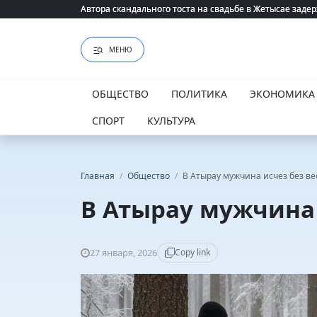
Автора скандального тоста на свадьбе в Жетысае заде
Автора скандального тоста на свадьбе в Жетысае заде
МЕНЮ
ОБЩЕСТВО
ПОЛИТИКА
ЭКОНОМИКА
СПОРТ
КУЛЬТУРА
Главная
/
Общество
/
В Атырау мужчина исчез без ве
В Атырау мужчина 
27 января, 2026
Copy link