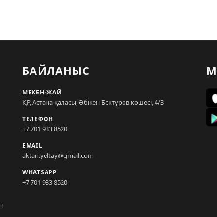
БАЙЛАНЫС
М
МЕКЕН-ЖАЙ
ҚР, Астана қаласы, Әбікен Бектұров көшесі, 4/3
ТЕЛЕФОН
+7 701 933 8520
EMAIL
aktan.yeltay@gmail.com
WHATSAPP
+7 701 933 8520
н