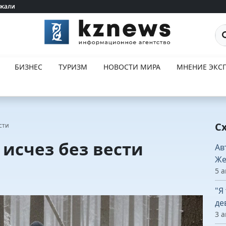
ржали
ржали
По
БИЗНЕС
ТУРИЗМ
НОВОСТИ МИРА
МНЕНИЕ ЭКСП
С
сти
исчез без вести
Ав
Же
5 а
"Я
де
3 а