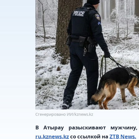
Сгенерировано ИИ/kznews.kz
В Атырау разыскивают мужчину,
ru.kznews.kz
со ссылкой на
ZTB News.