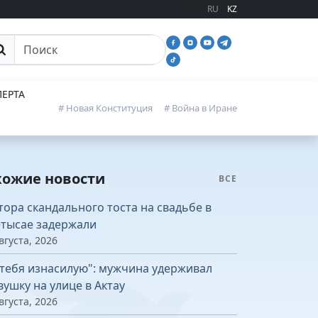
RU
KZ
иск
ЕРТА
# Новая Конституция
# Война в Иране
хожие новости
ВСЕ
тора скандального тоста на свадьбе в
тысае задержали
вгуста, 2026
 тебя изнасилую": мужчина удерживал
вушку на улице в Актау
вгуста, 2026