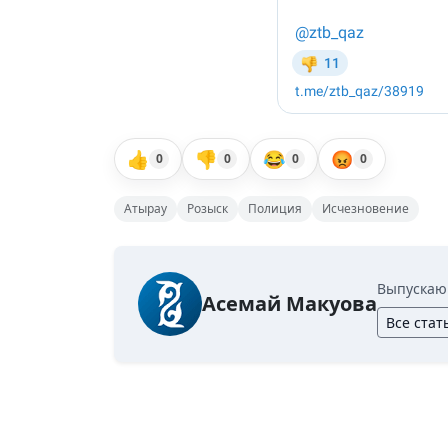
👍
👎
😂
😡
0
0
0
0
Атырау
Розыск
Полиция
Исчезновение
Выпускаю
Асемай Макуова
Все стат