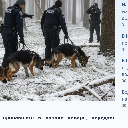
На
ум
об
31
В 
по
31
В 
по
во
30
Во
на
30
 пропавшего в начале января, передает