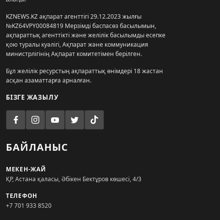
KZNEWS.KZ ақпарат агенттігі 29.12.2023 жылғы
№KZ64VPY00084819 Мерзімді баспасөз басылымын,
ақпараттық агенттікті және желілік басылымды есепке
қою туралы куәлігі, Ақпарат және коммуникация
министрлігінің Ақпарат комитетімен берілген.
Бұл желілік ресурстың ақпараттық өнімдері 18 жастан
асқан азаматтарға арналған.
БІЗГЕ ЖАЗЫЛУ
БАЙЛАНЫС
МЕКЕН-ЖАЙ
ҚР, Астана қаласы, Әбікен Бектұров көшесі, 4/3
ТЕЛЕФОН
+7 701 933 8520