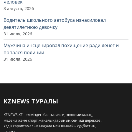
человек
3 августа, 2026
Водитель школьного автобуса изнасиловал
девятилетнюю девочку
31 июля, 2026
Мужчина инсценировал похищение ради денег и
попался полиции
31 июля, 2026
KZNEWS ТУРАЛЫ
KZNEWS.KZ - еліміздегі басты саяси, экономикалық,
мәдени және спорт жаңалықтарының сенімді дереккөзі.
Үздік сараптамалық мақала мен шынайы сұқбаттың
алаңы.