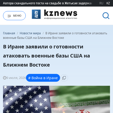
Автора скандального тоста на свадьбе в Жетысае задержали
Автора скандального тоста на свадьбе в Жетысае задержали
RU
KZ
МЕНЮ
Главная
/
Новости мира
/
В Иране заявили о готовности атаковать
военные базы США на Ближнем Востоке
В Иране заявили о готовности
атаковать военные базы США на
Ближнем Востоке
9 июля, 2026
# Война в Иране