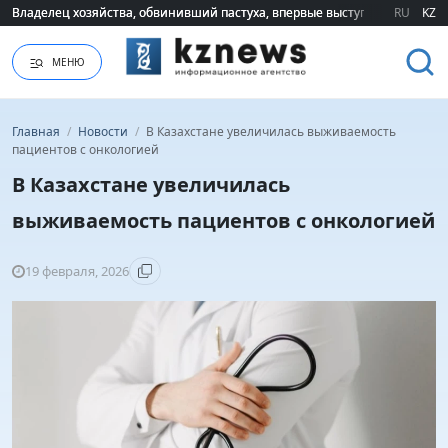
Владелец хозяйства, обвинивший пастуха, впервые выступил публично 
Владелец хозяйства, обвинивший пастуха, впервые выступил публично 
RU
KZ
МЕНЮ
Главная
/
Новости
/
В Казахстане увеличилась выживаемость
пациентов с онкологией
В Казахстане увеличилась
выживаемость пациентов с онкологией
19 февраля, 2026