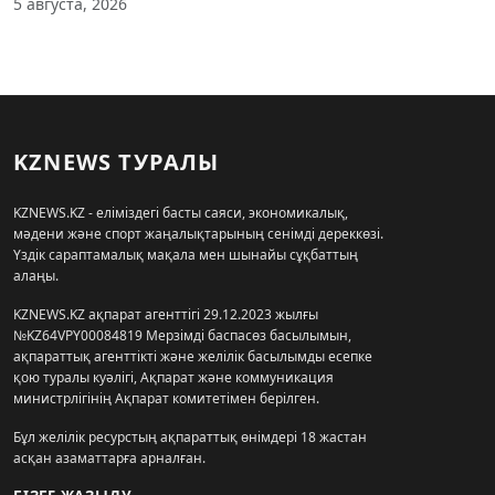
5 августа, 2026
KZNEWS ТУРАЛЫ
KZNEWS.KZ - еліміздегі басты саяси, экономикалық,
мәдени және спорт жаңалықтарының сенімді дереккөзі.
Үздік сараптамалық мақала мен шынайы сұқбаттың
алаңы.
KZNEWS.KZ ақпарат агенттігі 29.12.2023 жылғы
№KZ64VPY00084819 Мерзімді баспасөз басылымын,
ақпараттық агенттікті және желілік басылымды есепке
қою туралы куәлігі, Ақпарат және коммуникация
министрлігінің Ақпарат комитетімен берілген.
Бұл желілік ресурстың ақпараттық өнімдері 18 жастан
асқан азаматтарға арналған.