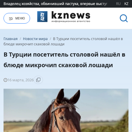
Владелец хозяйства, обвинивший пастуха, впервые выступил публично 
Владелец хозяйства, обвинивший пастуха, впервые выступил публично 
RU
KZ
МЕНЮ
Главная
/
Новости мира
/
В Турции посетитель столовой нашёл в
блюде микрочип скаковой лошади
В Турции посетитель столовой нашёл в
блюде микрочип скаковой лошади
16 марта, 2026