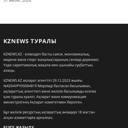
31 июля, 2026
KZNEWS ТУРАЛЫ
KZNEWS.KZ - еліміздегі басты саяси, экономикалық,
мәдени және спорт жаңалықтарының сенімді дереккөзі.
Үздік сараптамалық мақала мен шынайы сұқбаттың
алаңы.
KZNEWS.KZ ақпарат агенттігі 29.12.2023 жылғы
№KZ64VPY00084819 Мерзімді баспасөз басылымын,
ақпараттық агенттікті және желілік басылымды есепке
қою туралы куәлігі, Ақпарат және коммуникация
министрлігінің Ақпарат комитетімен берілген.
Бұл желілік ресурстың ақпараттық өнімдері 18 жастан
асқан азаматтарға арналған.
БІЗГЕ ЖАЗЫЛУ