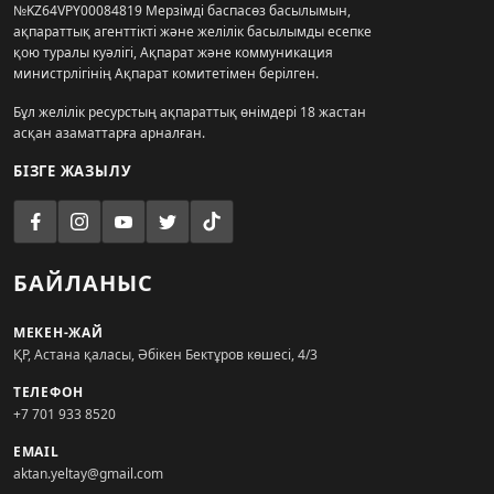
№KZ64VPY00084819 Мерзімді баспасөз басылымын,
ақпараттық агенттікті және желілік басылымды есепке
қою туралы куәлігі, Ақпарат және коммуникация
министрлігінің Ақпарат комитетімен берілген.
Бұл желілік ресурстың ақпараттық өнімдері 18 жастан
асқан азаматтарға арналған.
БІЗГЕ ЖАЗЫЛУ
БАЙЛАНЫС
МЕКЕН-ЖАЙ
ҚР, Астана қаласы, Әбікен Бектұров көшесі, 4/3
ТЕЛЕФОН
+7 701 933 8520
EMAIL
aktan.yeltay@gmail.com