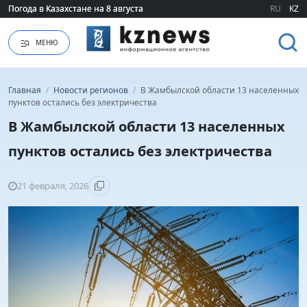
Погода в Казахстане на 8 августа
Погода в Казахстане на 8 августа
RU
KZ
МЕНЮ
Главная
/
Новости регионов
/
В Жамбылской области 13 населенных
пунктов остались без электричества
В Жамбылской области 13 населенных
пунктов остались без электричества
21 февраля, 2026