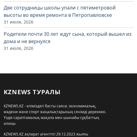
Две сотрудницы школы упали с пятиметровой
высоты во время ремонта в Петропавловске
31 июля, 2026
Родители почти 30 лет ждут сына, который вышел из
дома и не вернулся
31 июля, 2026
KZNEWS ТУРАЛЫ
KZNEWS.KZ - еліміздегі басты саяси, экономикалық,
мәдени және спорт жаңалықтарының сенімді дереккөзі.
Үздік сараптамалық мақала мен шынайы сұқбаттың
алаңы.
KZNEWS.KZ ақпарат агенттігі 29.12.2023 жылғы