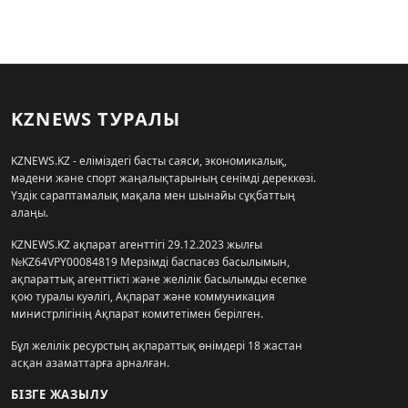
KZNEWS ТУРАЛЫ
KZNEWS.KZ - еліміздегі басты саяси, экономикалық,
мәдени және спорт жаңалықтарының сенімді дереккөзі.
Үздік сараптамалық мақала мен шынайы сұқбаттың
алаңы.
KZNEWS.KZ ақпарат агенттігі 29.12.2023 жылғы
№KZ64VPY00084819 Мерзімді баспасөз басылымын,
ақпараттық агенттікті және желілік басылымды есепке
қою туралы куәлігі, Ақпарат және коммуникация
министрлігінің Ақпарат комитетімен берілген.
Бұл желілік ресурстың ақпараттық өнімдері 18 жастан
асқан азаматтарға арналған.
БІЗГЕ ЖАЗЫЛУ