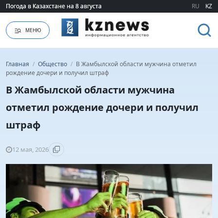
Погода в Казахстане на 8 августа
Погода в Казахстане на 8 августа
RU
KZ
МЕНЮ
Главная
/
Общество
/
В Жамбылской области мужчина отметил
рождение дочери и получил штраф
В Жамбылской области мужчина
отметил рождение дочери и получил
штраф
12 мая, 2026