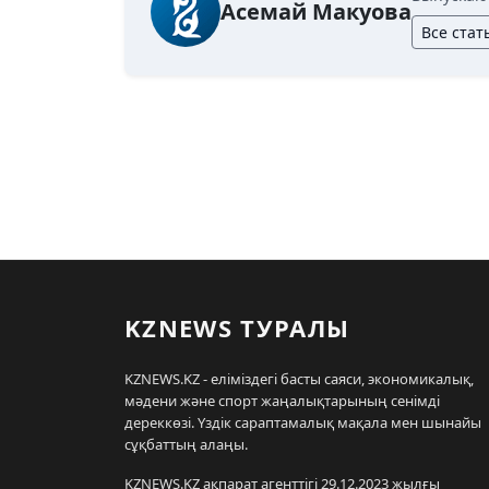
Асемай Макуова
Все стат
KZNEWS ТУРАЛЫ
KZNEWS.KZ - еліміздегі басты саяси, экономикалық,
мәдени және спорт жаңалықтарының сенімді
дереккөзі. Үздік сараптамалық мақала мен шынайы
сұқбаттың алаңы.
KZNEWS.KZ ақпарат агенттігі 29.12.2023 жылғы