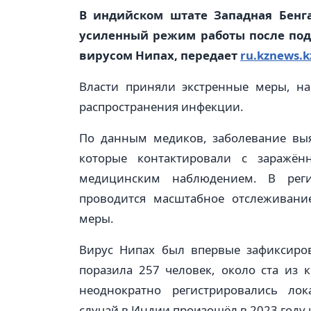
В индийском штате Западная Бенг
усиленный режим работы после под
вирусом Нипах, передает
ru.kznews.k
Власти приняли экстренные меры, н
распространения инфекции.
По данным медиков, заболевание выя
которые контактировали с заражё
медицинским наблюдением. В реги
проводится масштабное отслеживани
меры.
Вирус Нипах был впервые зафиксиров
поразила 257 человек, около ста из 
неоднократно регистрировались ло
случай в Индии произошёл в 2023 году 