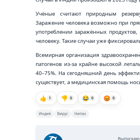
Учёные считают природным резерв
Заражение человека возможно при пр
употреблении заражённых продуктов, 
человеку. Такие случаи уже фиксирова
Всемирная организация здравоохранен
патогенов из-за крайне высокой летал
40–75%. На сегодняшний день эффект
существует, а медицинская помощь но
👍
👎
😂
😡
1
0
0
0
Индия
Вирус
Нипах
Выпускаю