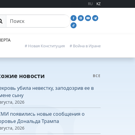
RU
KZ
иск
ЕРТА
# Новая Конституция
# Война в Иране
хожие новости
ВСЕ
екровь убила невестку, заподозрив ее в
мене сыну
вгуста, 2026
СМИ появились новые сообщения о
оровье Дональда Трампа
вгуста, 2026