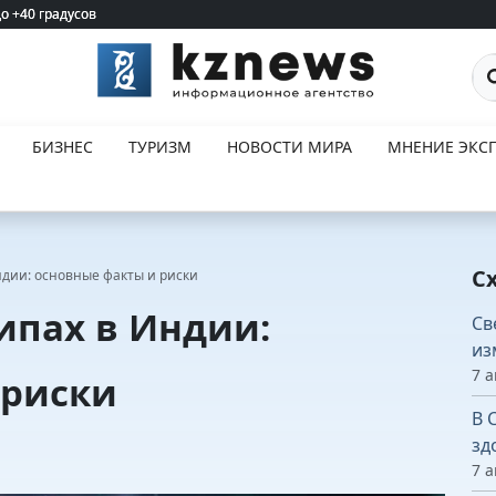
до +40 градусов
до +40 градусов
По
БИЗНЕС
ТУРИЗМ
НОВОСТИ МИРА
МНЕНИЕ ЭКСП
С
дии: основные факты и риски
ипах в Индии:
Св
из
7 а
 риски
В 
зд
7 а