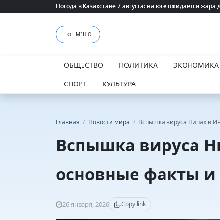
Погода в Казахстане 7 августа: на юге ожидается жара 
Погода в Казахстане 7 августа: на юге ожидается жара 
МЕНЮ
ОБЩЕСТВО
ПОЛИТИКА
ЭКОНОМИКА
СПОРТ
КУЛЬТУРА
Главная
/
Новости мира
/
Вспышка вируса Нипах в Ин
Вспышка вируса Н
основные факты и
26 января, 2026
Copy link