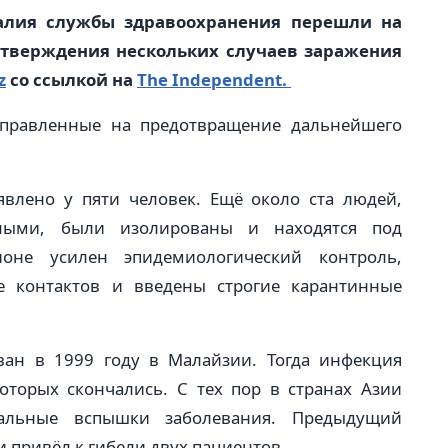
алия службы здравоохранения перешли на
тверждения нескольких случаев заражения
z
со ссылкой на
The Independent.
аправленные на предотвращение дальнейшего
влено у пяти человек. Ещё около ста людей,
нными, были изолированы и находятся под
оне усилен эпидемиологический контроль,
е контактов и введены строгие карантинные
ан в 1999 году в Малайзии. Тогда инфекция
которых скончались. С тех пор в странах Азии
кальные вспышки заболевания. Предыдущий
и привёл к гибели двух пациентов.