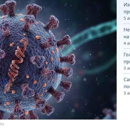
Из
пр
5 а
Не
на
4 а
Го
пр
3 а
Са
по
3 а
kz