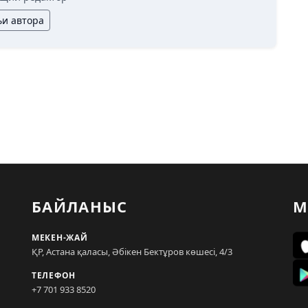
ьи автора
БАЙЛАНЫС
М
МЕКЕН-ЖАЙ
ҚР, Астана қаласы, Әбікен Бектұров көшесі, 4/3
ТЕЛЕФОН
+7 701 933 8520