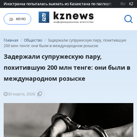
Иностранка попыталась выехать из Казахстана по паспорту сестры
Иностранка попыталась выехать из Казахстана по паспорту сестры
RU
KZ
МЕНЮ
Главная
/
Общество
/
Задержали супружескую пару, похитившую
200 млн тенге: они были в международном розыске
Задержали супружескую пару,
похитившую 200 млн тенге: они были в
международном розыске
30 марта, 2026