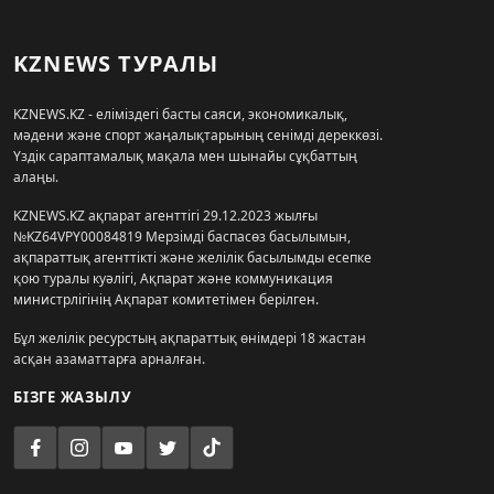
KZNEWS ТУРАЛЫ
KZNEWS.KZ - еліміздегі басты саяси, экономикалық,
мәдени және спорт жаңалықтарының сенімді дереккөзі.
Үздік сараптамалық мақала мен шынайы сұқбаттың
алаңы.
KZNEWS.KZ ақпарат агенттігі 29.12.2023 жылғы
№KZ64VPY00084819 Мерзімді баспасөз басылымын,
ақпараттық агенттікті және желілік басылымды есепке
қою туралы куәлігі, Ақпарат және коммуникация
министрлігінің Ақпарат комитетімен берілген.
Бұл желілік ресурстың ақпараттық өнімдері 18 жастан
асқан азаматтарға арналған.
БІЗГЕ ЖАЗЫЛУ