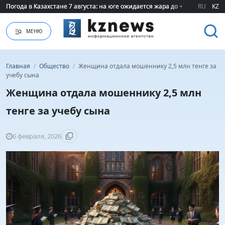
Погода в Казахстане 7 августа: на юге ожидается жара до +40 градусов
Погода в Казахстане 7 августа: на юге ожидается жара до +40 градусов
RU
KZ
МЕНЮ
Главная
/
Общество
/
Женщина отдала мошеннику 2,5 млн тенге за
учебу сына
Женщина отдала мошеннику 2,5 млн
тенге за учебу сына
6 февраля, 2026