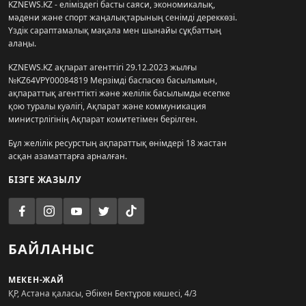
KZNEWS.KZ - еліміздегі басты саяси, экономикалық,
мәдени және спорт жаңалықтарының сенімді дереккөзі.
Үздік сараптамалық мақала мен шынайы сұқбаттың
алаңы.
KZNEWS.KZ ақпарат агенттігі 29.12.2023 жылғы
№KZ64VPY00084819 Мерзімді баспасөз басылымын,
ақпараттық агенттікті және желілік басылымды есепке
қою туралы куәлігі, Ақпарат және коммуникация
министрлігінің Ақпарат комитетімен берілген.
Бұл желілік ресурстың ақпараттық өнімдері 18 жастан
асқан азаматтарға арналған.
БІЗГЕ ЖАЗЫЛУ
БАЙЛАНЫС
МЕКЕН-ЖАЙ
ҚР, Астана қаласы, Әбікен Бектұров көшесі, 4/3