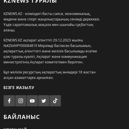
KZNEWS ТУРАЛЫ
KZNEWS.KZ - еліміздегі басты саяси, экономикалық,
мәдени және спорт жаңалықтарының сенімді дереккөзі.
Үздік сараптамалық мақала мен шынайы сұқбаттың
алаңы.
KZNEWS.KZ ақпарат агенттігі 29.12.2023 жылғы
№KZ64VPY00084819 Мерзімді баспасөз басылымын,
ақпараттық агенттікті және желілік басылымды есепке
қою туралы куәлігі, Ақпарат және коммуникация
министрлігінің Ақпарат комитетімен берілген.
Бұл желілік ресурстың ақпараттық өнімдері 18 жастан
асқан азаматтарға арналған.
БІЗГЕ ЖАЗЫЛУ
БАЙЛАНЫС