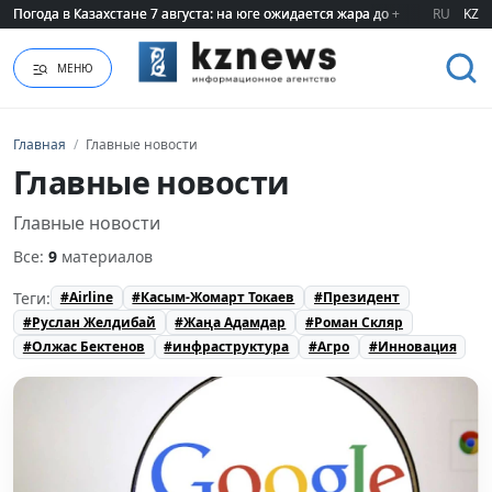
Погода в Казахстане 7 августа: на юге ожидается жара до +40 градусов
Погода в Казахстане 7 августа: на юге ожидается жара до +40 градусов
RU
KZ
МЕНЮ
Главная
/
Главные новости
Главные новости
Главные новости
Все:
9
материалов
Теги:
#Airline
#Касым-Жомарт Токаев
#Президент
#Руслан Желдибай
#Жаңа Адамдар
#Роман Скляр
#Олжас Бектенов
#инфраструктура
#Агро
#Инновация