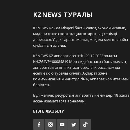
KZNEWS ТУРАЛЫ
KZNEWS.KZ - еліміздегі басты саяси, экономикалық,
мәдени және спорт жаңалықтарының сенімді
дереккөзі. Үздік сараптамалық мақала мен шынайы
сұқбаттың алаңы.
KZNEWS.KZ ақпарат агенттігі 29.12.2023 жылғы
№KZ64VPY00084819 Мерзімді баспасөз басылымын,
ақпараттық агенттікті және желілік басылымды
есепке қою туралы куәлігі, Ақпарат және
коммуникация министрлігінің Ақпарат комитетімен
берілген.
Бұл желілік ресурстың ақпараттық өнімдері 18 жаста
асқан азаматтарға арналған.
БІЗГЕ ЖАЗЫЛУ