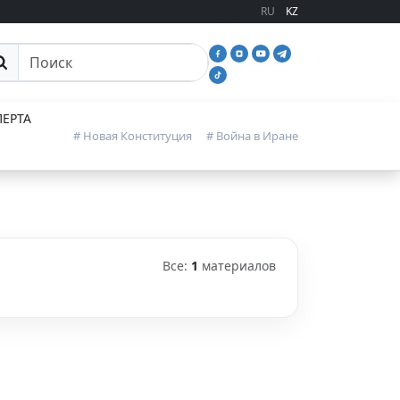
RU
KZ
иск
ЕРТА
# Новая Конституция
# Война в Иране
Все:
1
материалов