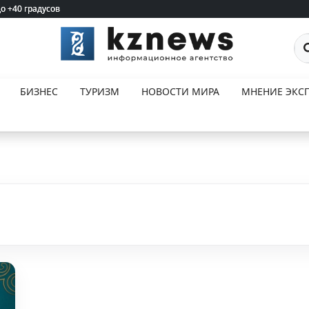
до +40 градусов
до +40 градусов
По
БИЗНЕС
ТУРИЗМ
НОВОСТИ МИРА
МНЕНИЕ ЭКСП