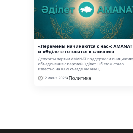
«Перемены начинаются с нас»: AMANAT
и «Әділет» готовятся к слиянию
Депутаты партии AMANAT поддержали инициатив
объединения с партией Әділет. Об этом стало
известно на XXVI съезде AMANAT,...
•
Политика
12 июня 2026