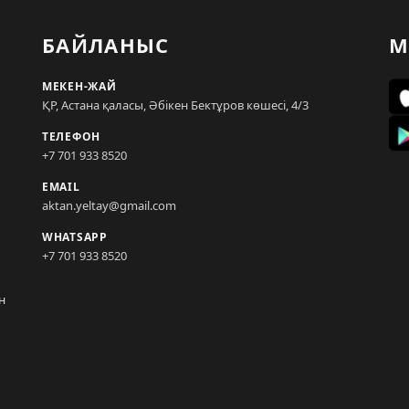
БАЙЛАНЫС
М
МЕКЕН-ЖАЙ
ҚР, Астана қаласы, Әбікен Бектұров көшесі, 4/3
ТЕЛЕФОН
+7 701 933 8520
EMAIL
aktan.yeltay@gmail.com
WHATSAPP
+7 701 933 8520
н