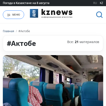
RU
KZ
Руслан Утепбай сообщил радостную новость о пастухе (ВИДЕО)
МЕНЮ
Главная
/
#Актобе
#Актобе
Все:
21
материалов