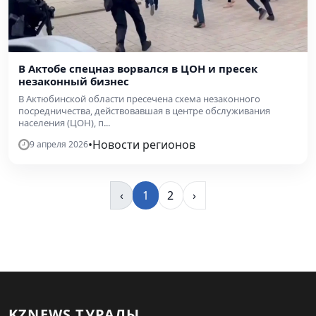
В Актобе спецназ ворвался в ЦОН и пресек
незаконный бизнес
В Актюбинской области пресечена схема незаконного
посредничества, действовавшая в центре обслуживания
населения (ЦОН), п...
•
Новости регионов
9 апреля 2026
‹
1
2
›
KZNEWS ТУРАЛЫ