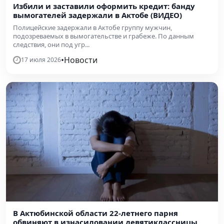
Избили и заставили оформить кредит: банду
вымогателей задержали в Актобе (ВИДЕО)
Полицейские задержали в Актобе группу мужчин,
подозреваемых в вымогательстве и грабеже. По данным
следствия, они под угр...
•
Новости
17 июля 2026
В Актюбинской области 22-летнего парня
обвиняют в изнасиловании девятиклассницы