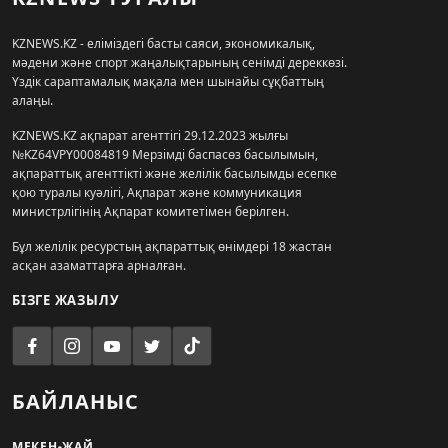
KZNEWS.KZ - еліміздегі басты саяси, экономикалық,
мәдени және спорт жаңалықтарының сенімді дереккөзі.
Үздік сараптамалық мақала мен шынайы сұқбаттың
алаңы.
KZNEWS.KZ ақпарат агенттігі 29.12.2023 жылғы
№KZ64VPY00084819 Мерзімді баспасөз басылымын,
ақпараттық агенттікті және желілік басылымды есепке
қою туралы куәлігі, Ақпарат және коммуникация
министрлігінің Ақпарат комитетімен берілген.
Бұл желілік ресурстың ақпараттық өнімдері 18 жастан
асқан азаматтарға арналған.
БІЗГЕ ЖАЗЫЛУ
БАЙЛАНЫС
МЕКЕН-ЖАЙ