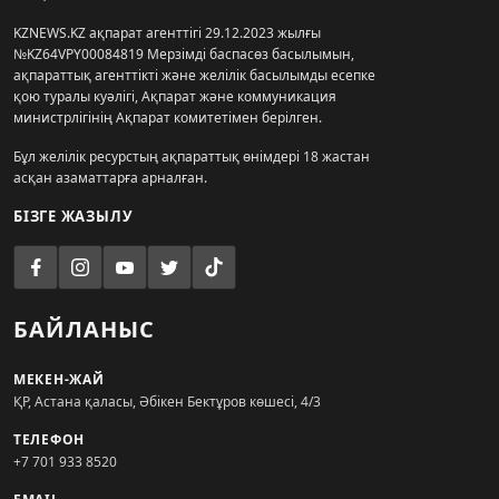
KZNEWS.KZ ақпарат агенттігі 29.12.2023 жылғы
№KZ64VPY00084819 Мерзімді баспасөз басылымын,
ақпараттық агенттікті және желілік басылымды есепке
қою туралы куәлігі, Ақпарат және коммуникация
министрлігінің Ақпарат комитетімен берілген.
Бұл желілік ресурстың ақпараттық өнімдері 18 жастан
асқан азаматтарға арналған.
БІЗГЕ ЖАЗЫЛУ
БАЙЛАНЫС
МЕКЕН-ЖАЙ
ҚР, Астана қаласы, Әбікен Бектұров көшесі, 4/3
ТЕЛЕФОН
+7 701 933 8520