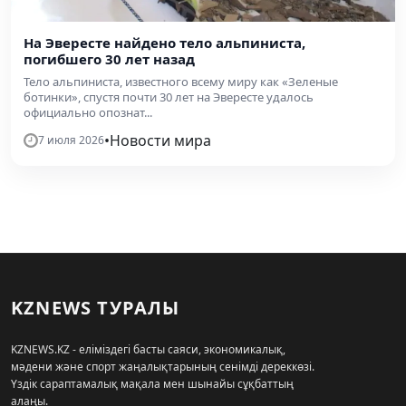
На Эвересте найдено тело альпиниста,
погибшего 30 лет назад
Тело альпиниста, известного всему миру как «Зеленые
ботинки», спустя почти 30 лет на Эвересте удалось
официально опознат...
•
Новости мира
7 июля 2026
KZNEWS ТУРАЛЫ
KZNEWS.KZ - еліміздегі басты саяси, экономикалық,
мәдени және спорт жаңалықтарының сенімді дереккөзі.
Үздік сараптамалық мақала мен шынайы сұқбаттың
алаңы.