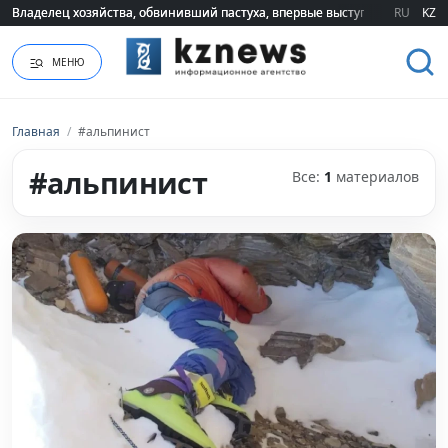
Владелец хозяйства, обвинивший пастуха, впервые выступил публично 
Владелец хозяйства, обвинивший пастуха, впервые выступил публично 
RU
KZ
МЕНЮ
Главная
/
#альпинист
#альпинист
Все:
1
материалов