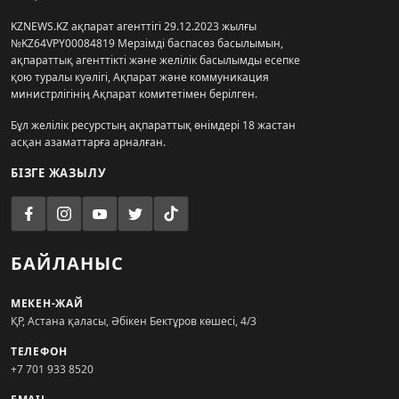
KZNEWS.KZ ақпарат агенттігі 29.12.2023 жылғы
№KZ64VPY00084819 Мерзімді баспасөз басылымын,
ақпараттық агенттікті және желілік басылымды есепке
қою туралы куәлігі, Ақпарат және коммуникация
министрлігінің Ақпарат комитетімен берілген.
Бұл желілік ресурстың ақпараттық өнімдері 18 жастан
асқан азаматтарға арналған.
БІЗГЕ ЖАЗЫЛУ
БАЙЛАНЫС
МЕКЕН-ЖАЙ
ҚР, Астана қаласы, Әбікен Бектұров көшесі, 4/3
ТЕЛЕФОН
+7 701 933 8520