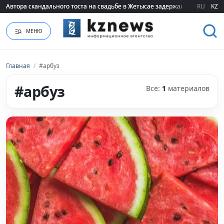
Автора скандального тоста на свадьбе в Жетысае задержали
Автора скандального тоста на свадьбе в Жетысае задержали
RU
KZ
МЕНЮ
Главная
/
#арбуз
#арбуз
Все:
1
материалов