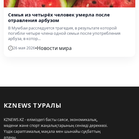
Семья из четырёх человек умерла после
отравления арбузом
В Мумбаи расследуется трагедия, в результате которой
погибли четыре члена одной семьи после употребления
арбуза, в котор...
•
Новости мира
26 мая 2026
KZNEWS ТУРАЛЫ
KZNEWS.KZ - еліміздегі басты саяси, экономикалық,
мәдени және спорт жаңалықтарының сенімді дереккөзі.
Үздік сараптамалық мақала мен шынайы сұқбаттың
алаңы.