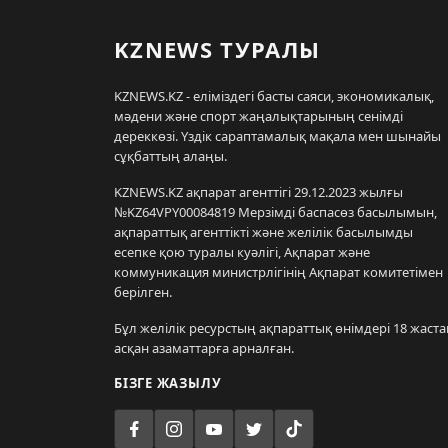
KZNEWS ТУРАЛЫ
KZNEWS.KZ - еліміздегі басты саяси, экономикалық,
мәдени және спорт жаңалықтарының сенімді
дереккөзі. Үздік сараптамалық мақала мен шынайы
сұқбаттың алаңы.
KZNEWS.KZ ақпарат агенттігі 29.12.2023 жылғы
№KZ64VPY00084819 Мерзімді баспасөз басылымын,
ақпараттық агенттікті және желілік басылымды
есепке қою туралы куәлігі, Ақпарат және
коммуникация министрлігінің Ақпарат комитетімен
берілген.
Бұл желілік ресурстың ақпараттық өнімдері 18 жаста
асқан азаматтарға арналған.
БІЗГЕ ЖАЗЫЛУ