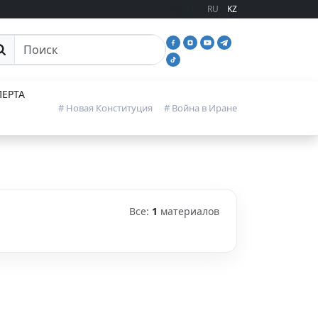
RU
KZ
иск
ЕРТА
# Новая Конституция
# Война в Иране
Все:
1
материалов