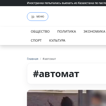
Иностранка попыталась выехать из Казахстана по пасп
Иностранка попыталась выехать из Казахстана по пасп
МЕНЮ
ОБЩЕСТВО
ПОЛИТИКА
ЭКОНОМИКА
СПОРТ
КУЛЬТУРА
Главная
/
#автомат
#автомат