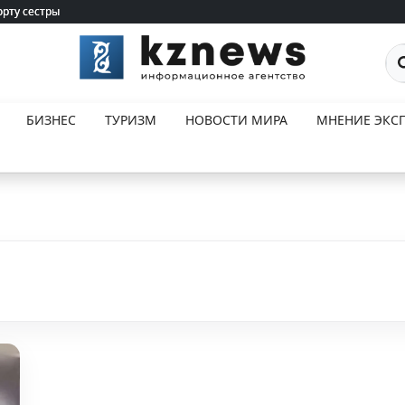
орту сестры
орту сестры
По
БИЗНЕС
ТУРИЗМ
НОВОСТИ МИРА
МНЕНИЕ ЭКСП