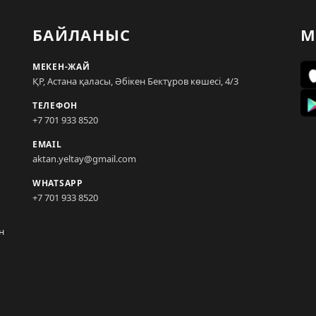
БАЙЛАНЫС
М
МЕКЕН-ЖАЙ
ҚР, Астана қаласы, Әбікен Бектұров көшесі, 4/3
ТЕЛЕФОН
+7 701 933 8520
EMAIL
aktan.yeltay@gmail.com
WHATSAPP
+7 701 933 8520
н