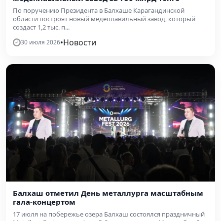
По поручению Президента в Балхаше Карагандинской
области построят новый медеплавильный завод, который
создаст 1,2 тыс. п...
•
Новости
30 июля 2026
Балхаш отметил День металлурга масштабным
гала-концертом
17 июля на побережье озера Балхаш состоялся праздничный