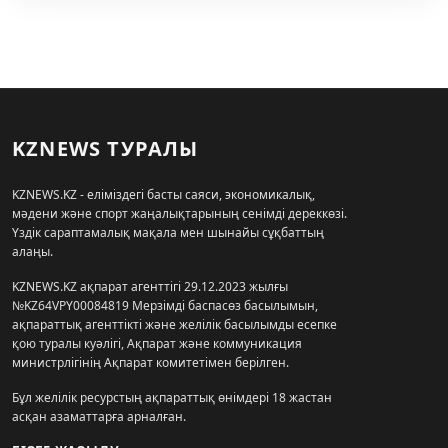
KZNEWS ТУРАЛЫ
KZNEWS.KZ - еліміздегі басты саяси, экономикалық,
мәдени және спорт жаңалықтарының сенімді дереккөзі.
Үздік сараптамалық мақала мен шынайы сұқбаттың
алаңы.
KZNEWS.KZ ақпарат агенттігі 29.12.2023 жылғы
№KZ64VPY00084819 Мерзімді баспасөз басылымын,
ақпараттық агенттікті және желілік басылымды есепке
қою туралы куәлігі, Ақпарат және коммуникация
министрлігінің Ақпарат комитетімен берілген.
Бұл желілік ресурстың ақпараттық өнімдері 18 жастан
асқан азаматтарға арналған.