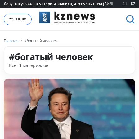
Девушка угрожала матери и заявила, что сменит пол (ВИДЕО)
Девушка угрожала матери и заявила, что сменит пол (ВИДЕО)
RU
KZ
МЕНЮ
Главная
/
#богатый человек
#богатый человек
Все:
1
материалов