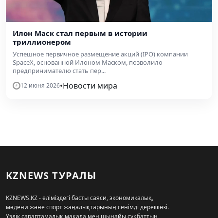
Илон Маск стал первым в истории
триллионером
Успешное первичное размещение акций (IPO) компании
SpaceX, основанной Илоном Маском, позволило
предпринимателю стать пер...
•
Новости мира
12 июня 2026
KZNEWS ТУРАЛЫ
KZNEWS.KZ - еліміздегі басты саяси, экономикалық,
мәдени және спорт жаңалықтарының сенімді дереккөзі.
Үздік сараптамалық мақала мен шынайы сұқбаттың