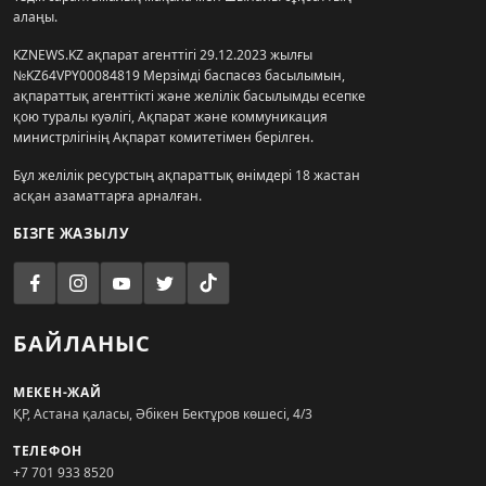
алаңы.
KZNEWS.KZ ақпарат агенттігі 29.12.2023 жылғы
№KZ64VPY00084819 Мерзімді баспасөз басылымын,
ақпараттық агенттікті және желілік басылымды есепке
қою туралы куәлігі, Ақпарат және коммуникация
министрлігінің Ақпарат комитетімен берілген.
Бұл желілік ресурстың ақпараттық өнімдері 18 жастан
асқан азаматтарға арналған.
БІЗГЕ ЖАЗЫЛУ
БАЙЛАНЫС
МЕКЕН-ЖАЙ
ҚР, Астана қаласы, Әбікен Бектұров көшесі, 4/3
ТЕЛЕФОН
+7 701 933 8520