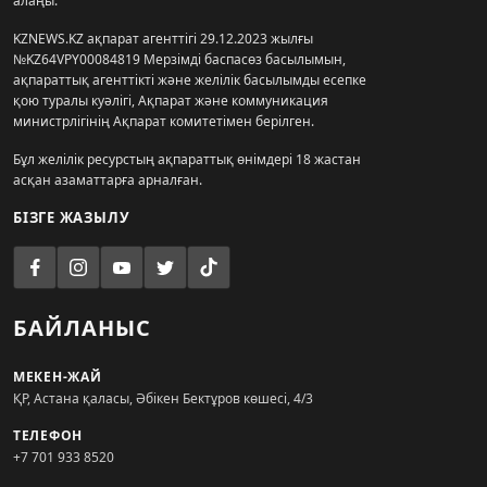
алаңы.
KZNEWS.KZ ақпарат агенттігі 29.12.2023 жылғы
№KZ64VPY00084819 Мерзімді баспасөз басылымын,
ақпараттық агенттікті және желілік басылымды есепке
қою туралы куәлігі, Ақпарат және коммуникация
министрлігінің Ақпарат комитетімен берілген.
Бұл желілік ресурстың ақпараттық өнімдері 18 жастан
асқан азаматтарға арналған.
БІЗГЕ ЖАЗЫЛУ
БАЙЛАНЫС
МЕКЕН-ЖАЙ
ҚР, Астана қаласы, Әбікен Бектұров көшесі, 4/3
ТЕЛЕФОН
+7 701 933 8520