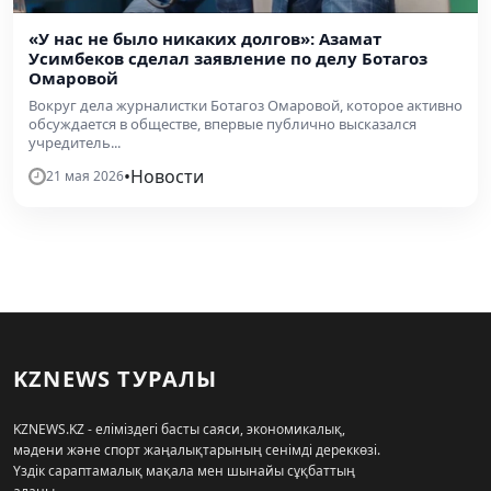
«У нас не было никаких долгов»: Азамат
Усимбеков сделал заявление по делу Ботагоз
Омаровой
Вокруг дела журналистки Ботагоз Омаровой, которое активно
обсуждается в обществе, впервые публично высказался
учредитель...
•
Новости
21 мая 2026
KZNEWS ТУРАЛЫ
KZNEWS.KZ - еліміздегі басты саяси, экономикалық,
мәдени және спорт жаңалықтарының сенімді дереккөзі.
Үздік сараптамалық мақала мен шынайы сұқбаттың