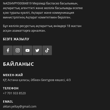
№KZ64VPY00084819 Мерзімді баспасөз басылымын,
ақпараттық агенттікті және желілік басылымды есепке
қою туралы куәлігі, Ақпарат және коммуникация
министрлігінің Ақпарат комитетімен берілген.
Бұл желілік ресурстың ақпараттық өнімдері 18 жастан
асқан азаматтарға арналған.
БІЗГЕ ЖАЗЫЛУ
БАЙЛАНЫС
МЕКЕН-ЖАЙ
ҚР, Астана қаласы, Әбікен Бектұров көшесі, 4/3
ТЕЛЕФОН
+7 701 933 8520
EMAIL
aktan.yeltay@gmail.com