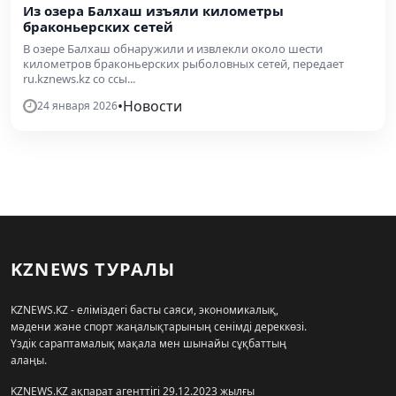
Из озера Балхаш изъяли километры
браконьерских сетей
В озере Балхаш обнаружили и извлекли около шести
километров браконьерских рыболовных сетей, передает
ru.kznews.kz со ссы...
•
Новости
24 января 2026
KZNEWS ТУРАЛЫ
KZNEWS.KZ - еліміздегі басты саяси, экономикалық,
мәдени және спорт жаңалықтарының сенімді дереккөзі.
Үздік сараптамалық мақала мен шынайы сұқбаттың
алаңы.
KZNEWS.KZ ақпарат агенттігі 29.12.2023 жылғы