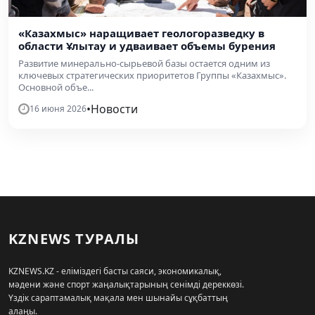
«Казахмыс» наращивает геологоразведку в
области Ұлытау и удваивает объемы бурения
Развитие минерально-сырьевой базы остается одним из
ключевых стратегических приоритетов Группы «Казахмыс».
Основной объе...
•
Новости
16 июня 2026
KZNEWS ТУРАЛЫ
KZNEWS.KZ - еліміздегі басты саяси, экономикалық,
мәдени және спорт жаңалықтарының сенімді дереккөзі.
Үздік сараптамалық мақала мен шынайы сұқбаттың
алаңы.