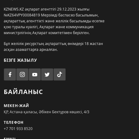
KZNEWS.KZ ақпарат агенттігі 29.12.2023 жылғы
№KZ64VPY00084819 Мерзімді баспасөз басылымын,
ақпараттық агенттікті және желілік басылымды есепке
қою туралы куәлігі, Ақпарат және коммуникация
министрлігінің Ақпарат комитетімен берілген.
Бұл желілік ресурстың ақпараттық өнімдері 18 жастан
асқан азаматтарға арналған.
БІЗГЕ ЖАЗЫЛУ
БАЙЛАНЫС
МЕКЕН-ЖАЙ
ҚР, Астана қаласы, Әбікен Бектұров көшесі, 4/3
ТЕЛЕФОН
+7 701 933 8520