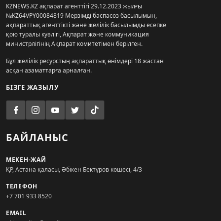
KZNEWS.KZ ақпарат агенттігі 29.12.2023 жылғы
№KZ64VPY00084819 Мерзімді баспасөз басылымын,
ақпараттық агенттікті және желілік басылымды есепке
қою туралы куәлігі, Ақпарат және коммуникация
министрлігінің Ақпарат комитетімен берілген.
Бұл желілік ресурстың ақпараттық өнімдері 18 жастан
асқан азаматтарға арналған.
БІЗГЕ ЖАЗЫЛУ
БАЙЛАНЫС
МЕКЕН-ЖАЙ
ҚР, Астана қаласы, Әбікен Бектұров көшесі, 4/3
ТЕЛЕФОН
+7 701 933 8520
EMAIL