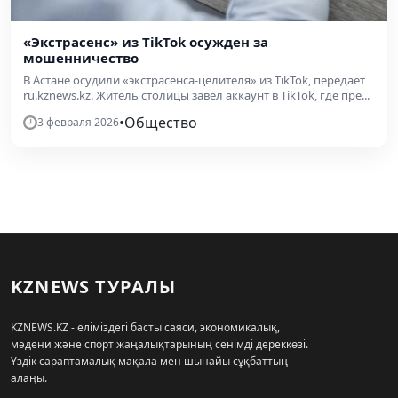
«Экстрасенс» из TikTok осужден за
мошенничество
В Астане осудили «экстрасенса-целителя» из TikTok, передает
ru.kznews.kz. Житель столицы завёл аккаунт в TikTok, где пре...
•
Общество
3 февраля 2026
KZNEWS ТУРАЛЫ
KZNEWS.KZ - еліміздегі басты саяси, экономикалық,
мәдени және спорт жаңалықтарының сенімді дереккөзі.
Үздік сараптамалық мақала мен шынайы сұқбаттың
алаңы.