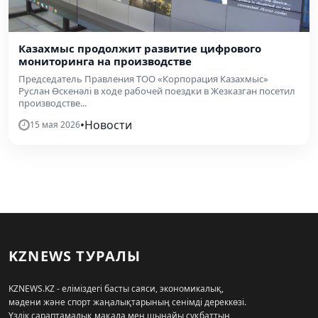
Казахмыс продолжит развитие цифрового
мониторинга на производстве
Председатель Правления ТОО «Корпорация Казахмыс»
Руслан Өскенәлі в ходе рабочей поездки в Жезказган посетил
производстве...
•
Новости
15 мая 2026
KZNEWS ТУРАЛЫ
KZNEWS.KZ - еліміздегі басты саяси, экономикалық,
мәдени және спорт жаңалықтарының сенімді дереккөзі.
Үздік сараптамалық мақала мен шынайы сұқбаттың