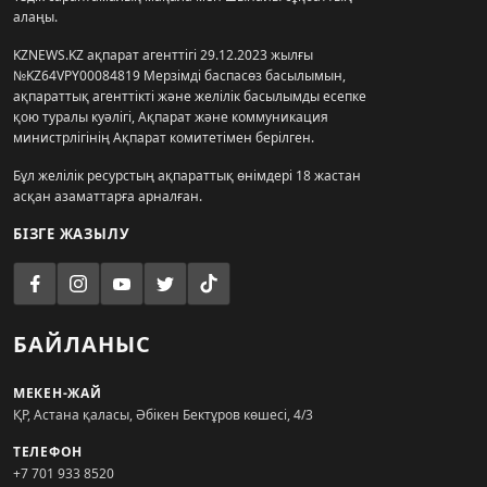
алаңы.
KZNEWS.KZ ақпарат агенттігі 29.12.2023 жылғы
№KZ64VPY00084819 Мерзімді баспасөз басылымын,
ақпараттық агенттікті және желілік басылымды есепке
қою туралы куәлігі, Ақпарат және коммуникация
министрлігінің Ақпарат комитетімен берілген.
Бұл желілік ресурстың ақпараттық өнімдері 18 жастан
асқан азаматтарға арналған.
БІЗГЕ ЖАЗЫЛУ
БАЙЛАНЫС
МЕКЕН-ЖАЙ
ҚР, Астана қаласы, Әбікен Бектұров көшесі, 4/3
ТЕЛЕФОН
+7 701 933 8520