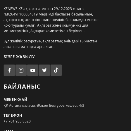
KZNEWS.KZ ақпарат агенттігі 29.12.2023 жылғы
№KZ64VPY00084819 Мерзімді баспасөз басылымын,
ақпараттық агенттікті және желілік басылымды есепке
қою туралы куәлігі, Ақпарат және коммуникация
министрлігінің Ақпарат комитетімен берілген.
Бұл желілік ресурстың ақпараттық өнімдері 18 жастан
асқан азаматтарға арналған.
БІЗГЕ ЖАЗЫЛУ
БАЙЛАНЫС
МЕКЕН-ЖАЙ
ҚР, Астана қаласы, Әбікен Бектұров көшесі, 4/3
ТЕЛЕФОН
+7 701 933 8520