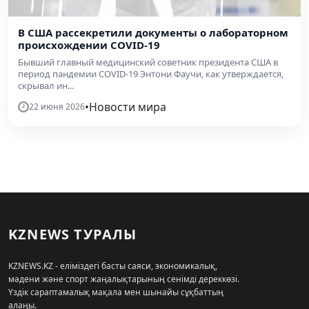
В США рассекретили документы о лабораторном
происхождении COVID-19
Бывший главный медицинский советник президента США в
период пандемии COVID-19 Энтони Фаучи, как утверждается,
скрывал ин...
•
Новости мира
22 июня 2026
KZNEWS ТУРАЛЫ
KZNEWS.KZ - еліміздегі басты саяси, экономикалық,
мәдени және спорт жаңалықтарының сенімді дереккөзі.
Үздік сараптамалық мақала мен шынайы сұқбаттың
алаңы.