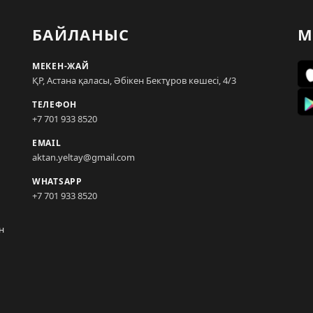
БАЙЛАНЫС
М
МЕКЕН-ЖАЙ
ҚР, Астана қаласы, Әбікен Бектұров көшесі, 4/3
ТЕЛЕФОН
+7 701 933 8520
EMAIL
aktan.yeltay@gmail.com
WHATSAPP
+7 701 933 8520
н