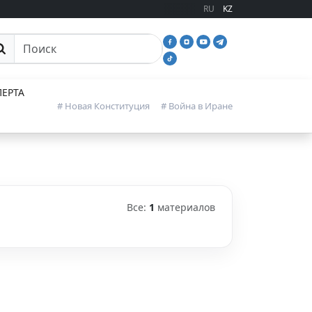
RU
KZ
иск
ЕРТА
# Новая Конституция
# Война в Иране
Все:
1
материалов