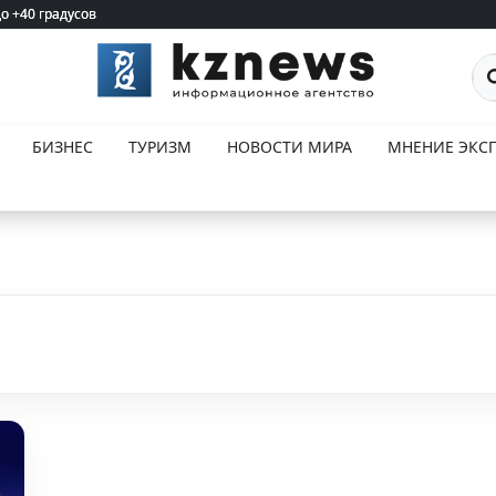
до +40 градусов
до +40 градусов
По
БИЗНЕС
ТУРИЗМ
НОВОСТИ МИРА
МНЕНИЕ ЭКСП