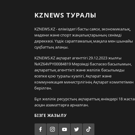
KZNEWS ТУРАЛЫ
KZNEWS.KZ - еліміздегі басты саяси, экономикалық,
мәдени және спорт жаңалықтарының сенімді
дереккөзі. Үздік сараптамалық мақала мен шынайы
сұқбаттың алаңы.
KZNEWS.KZ ақпарат агенттігі 29.12.2023 жылғы
№KZ64VPY00084819 Мерзімді баспасөз басылымын,
ақпараттық агенттікті және желілік басылымды
есепке қою туралы куәлігі, Ақпарат және
коммуникация министрлігінің Ақпарат комитетімен
берілген.
Бұл желілік ресурстың ақпараттық өнімдері 18 жаста
асқан азаматтарға арналған.
БІЗГЕ ЖАЗЫЛУ