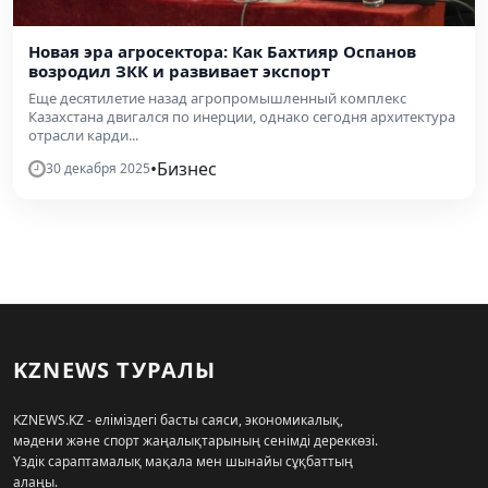
Новая эра агросектора: Как Бахтияр Оспанов
возродил ЗКК и развивает экспорт
Еще десятилетие назад агропромышленный комплекс
Казахстана двигался по инерции, однако сегодня архитектура
отрасли карди...
•
Бизнес
30 декабря 2025
KZNEWS ТУРАЛЫ
KZNEWS.KZ - еліміздегі басты саяси, экономикалық,
мәдени және спорт жаңалықтарының сенімді дереккөзі.
Үздік сараптамалық мақала мен шынайы сұқбаттың
алаңы.