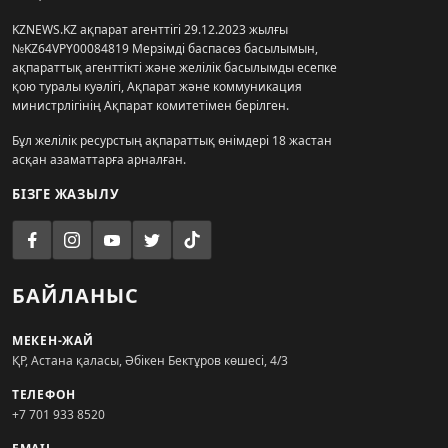
KZNEWS.KZ ақпарат агенттігі 29.12.2023 жылғы
№KZ64VPY00084819 Мерзімді баспасөз басылымын,
ақпараттық агенттікті және желілік басылымды есепке
қою туралы куәлігі, Ақпарат және коммуникация
министрлігінің Ақпарат комитетімен берілген.
Бұл желілік ресурстың ақпараттық өнімдері 18 жастан
асқан азаматтарға арналған.
БІЗГЕ ЖАЗЫЛУ
БАЙЛАНЫС
МЕКЕН-ЖАЙ
ҚР, Астана қаласы, Әбікен Бектұров көшесі, 4/3
ТЕЛЕФОН
+7 701 933 8520