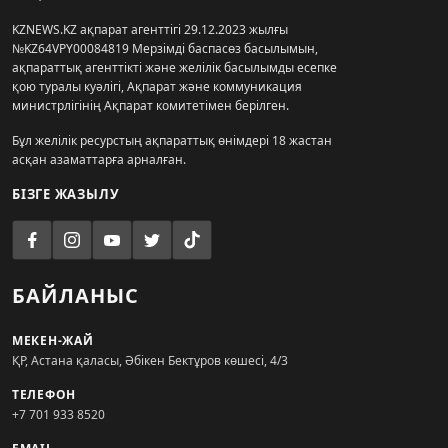
KZNEWS.KZ ақпарат агенттігі 29.12.2023 жылғы
№KZ64VPY00084819 Мерзімді баспасөз басылымын,
ақпараттық агенттікті және желілік басылымды есепке
қою туралы куәлігі, Ақпарат және коммуникация
министрлігінің Ақпарат комитетімен берілген.
Бұл желілік ресурстың ақпараттық өнімдері 18 жастан
асқан азаматтарға арналған.
БІЗГЕ ЖАЗЫЛУ
БАЙЛАНЫС
МЕКЕН-ЖАЙ
ҚР, Астана қаласы, Әбікен Бектұров көшесі, 4/3
ТЕЛЕФОН
+7 701 933 8520