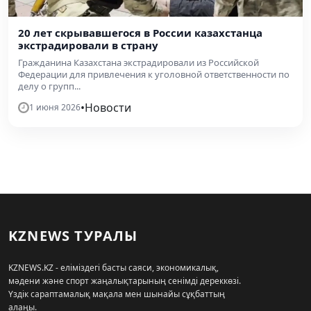
20 лет скрывавшегося в России казахстанца
экстрадировали в страну
Гражданина Казахстана экстрадировали из Российской
Федерации для привлечения к уголовной ответственности по
делу о групп...
•
Новости
1 июня 2026
KZNEWS ТУРАЛЫ
KZNEWS.KZ - еліміздегі басты саяси, экономикалық,
мәдени және спорт жаңалықтарының сенімді дереккөзі.
Үздік сараптамалық мақала мен шынайы сұқбаттың
алаңы.