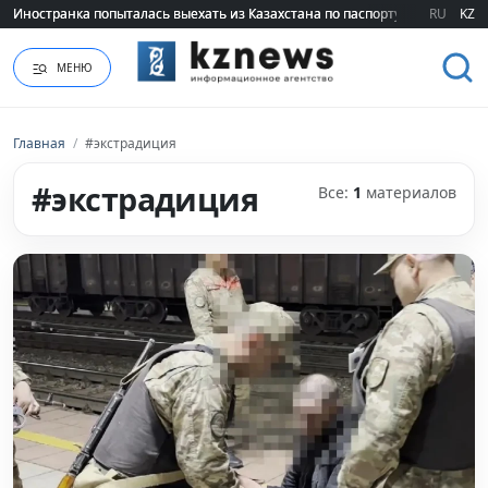
Иностранка попыталась выехать из Казахстана по паспорту сестры
Иностранка попыталась выехать из Казахстана по паспорту сестры
RU
KZ
МЕНЮ
Главная
/
#экстрадиция
#экстрадиция
Все:
1
материалов