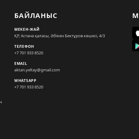
БАЙЛАНЫС
М
МЕКЕН-ЖАЙ
ҚР, Астана қаласы, Әбікен Бектұров көшесі, 4/3
ТЕЛЕФОН
+7 701 933 8520
EMAIL
aktan.yeltay@gmail.com
WHATSAPP
+7 701 933 8520
н