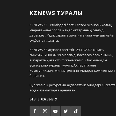
KZNEWS ТУРАЛЫ
KZNEWS.KZ - еліміздегі басты саяси, экономикалық,
мәдени және спорт жаңалықтарының сенімді
дереккөзі. Үздік сараптамалық мақала мен шынайы
сұқбаттың алаңы.
KZNEWS.KZ ақпарат агенттігі 29.12.2023 жылғы
№KZ64VPY00084819 Мерзімді баспасөз басылымын,
ақпараттық агенттікті және желілік басылымды
есепке қою туралы куәлігі, Ақпарат және
коммуникация министрлігінің Ақпарат комитетімен
берілген.
Бұл желілік ресурстың ақпараттық өнімдері 18 жаста
асқан азаматтарға арналған.
БІЗГЕ ЖАЗЫЛУ