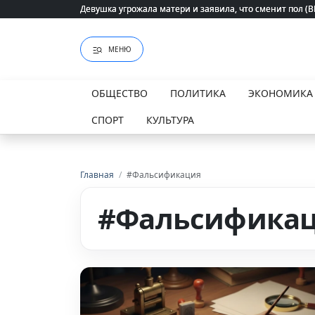
Девушка угрожала матери и заявила, что сменит пол (
Девушка угрожала матери и заявила, что сменит пол (
МЕНЮ
ОБЩЕСТВО
ПОЛИТИКА
ЭКОНОМИКА
СПОРТ
КУЛЬТУРА
Главная
/
#Фальсификация
#Фальсифика