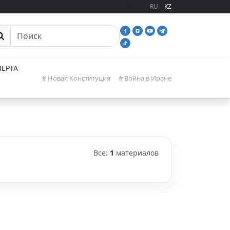
RU
KZ
иск
ЕРТА
# Новая Конституция
# Война в Иране
Все:
1
материалов