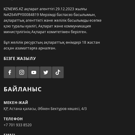
KZNEWS.KZ ақпарат агенттігі 29.12.2023 жылғы
№KZ64VPY00084819 Мерзімді баспасөз басылымын,
ақпараттық агенттікті және желілік басылымды есепке
қою туралы куәлігі, Ақпарат және коммуникация
министрлігінің Ақпарат комитетімен берілген.
Бұл желілік ресурстың ақпараттық өнімдері 18 жастан
асқан азаматтарға арналған.
БІЗГЕ ЖАЗЫЛУ
БАЙЛАНЫС
МЕКЕН-ЖАЙ
ҚР, Астана қаласы, Әбікен Бектұров көшесі, 4/3
ТЕЛЕФОН
+7 701 933 8520