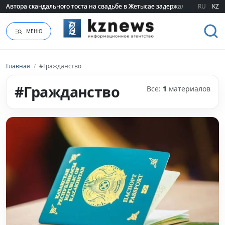
Автора скандального тоста на свадьбе в Жетысае задержали
Автора скандального тоста на свадьбе в Жетысае задержали
RU
KZ
МЕНЮ
Главная
/
#Гражданство
#Гражданство
Все:
1
материалов