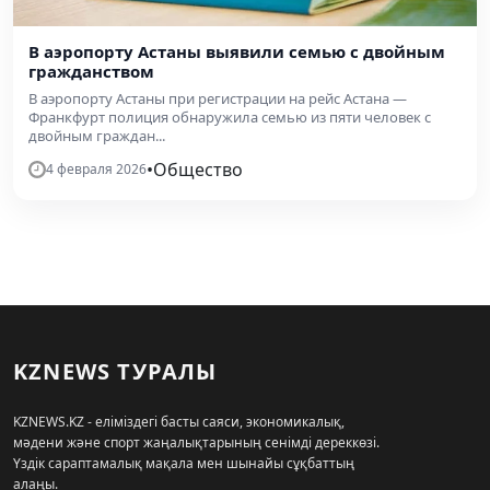
В аэропорту Астаны выявили семью с двойным
гражданством
В аэропорту Астаны при регистрации на рейс Астана —
Франкфурт полиция обнаружила семью из пяти человек с
двойным граждан...
•
Общество
4 февраля 2026
KZNEWS ТУРАЛЫ
KZNEWS.KZ - еліміздегі басты саяси, экономикалық,
мәдени және спорт жаңалықтарының сенімді дереккөзі.
Үздік сараптамалық мақала мен шынайы сұқбаттың
алаңы.