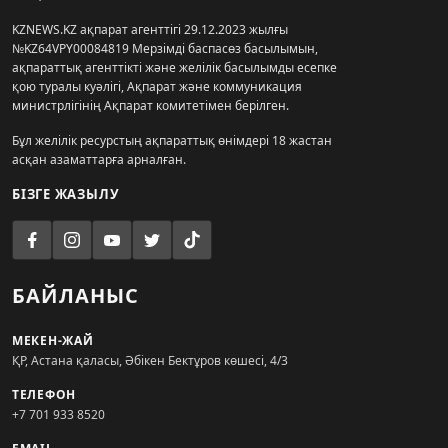
KZNEWS.KZ ақпарат агенттігі 29.12.2023 жылғы
№KZ64VPY00084819 Мерзімді баспасөз басылымын,
ақпараттық агенттікті және желілік басылымды есепке
қою туралы куәлігі, Ақпарат және коммуникация
министрлігінің Ақпарат комитетімен берілген.
Бұл желілік ресурстың ақпараттық өнімдері 18 жастан
асқан азаматтарға арналған.
БІЗГЕ ЖАЗЫЛУ
БАЙЛАНЫС
МЕКЕН-ЖАЙ
ҚР, Астана қаласы, Әбікен Бектұров көшесі, 4/3
ТЕЛЕФОН
+7 701 933 8520