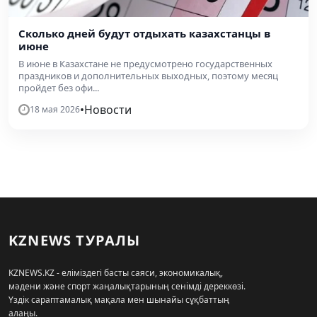
Сколько дней будут отдыхать казахстанцы в
июне
В июне в Казахстане не предусмотрено государственных
праздников и дополнительных выходных, поэтому месяц
пройдет без офи...
•
Новости
18 мая 2026
KZNEWS ТУРАЛЫ
KZNEWS.KZ - еліміздегі басты саяси, экономикалық,
мәдени және спорт жаңалықтарының сенімді дереккөзі.
Үздік сараптамалық мақала мен шынайы сұқбаттың
алаңы.