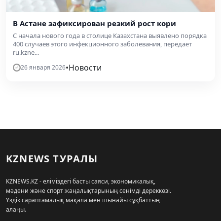
В Астане зафиксирован резкий рост кори
С начала нового года в столице Казахстана выявлено порядка
400 случаев этого инфекционного заболевания, передает
ru.kzne...
•
Новости
26 января 2026
KZNEWS ТУРАЛЫ
KZNEWS.KZ - еліміздегі басты саяси, экономикалық,
мәдени және спорт жаңалықтарының сенімді дереккөзі.
Үздік сараптамалық мақала мен шынайы сұқбаттың
алаңы.