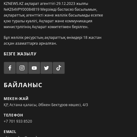
KZNEWS.KZ ақпарат агенттігі 29.12.2023 жылғы
№KZ64VPY00084819 Мерзімді баспасөз басылымын,
ақпараттық агенттікті және желілік басылымды есепке
қою туралы куәлігі, Ақпарат және коммуникация
министрлігінің Ақпарат комитетімен берілген.
Бұл желілік ресурстың ақпараттық өнімдері 18 жастан
асқан азаматтарға арналған.
БІЗГЕ ЖАЗЫЛУ
БАЙЛАНЫС
МЕКЕН-ЖАЙ
ҚР, Астана қаласы, Әбікен Бектұров көшесі, 4/3
ТЕЛЕФОН
+7 701 933 8520
EMAIL