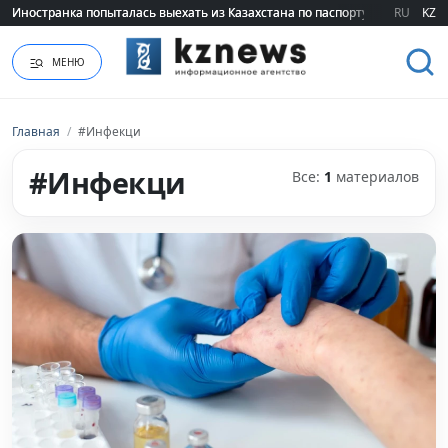
Иностранка попыталась выехать из Казахстана по паспорту сестры
Иностранка попыталась выехать из Казахстана по паспорту сестры
RU
KZ
МЕНЮ
Главная
/
#Инфекци
#Инфекци
Все:
1
материалов