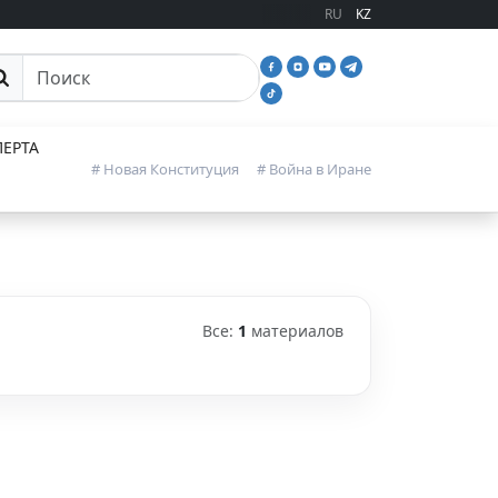
RU
KZ
иск
ЕРТА
# Новая Конституция
# Война в Иране
Все:
1
материалов