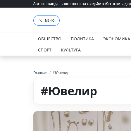
Автора скандального тоста на свадьбе в Жетысае заде
Автора скандального тоста на свадьбе в Жетысае заде
МЕНЮ
ОБЩЕСТВО
ПОЛИТИКА
ЭКОНОМИКА
СПОРТ
КУЛЬТУРА
Главная
/
#Ювелир
#Ювелир