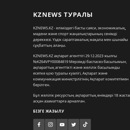
KZNEWS ТУРАЛЫ
KZNEWS.KZ - еліміздегі басты саяси, экономикалық,
мәдени және спорт жаңалықтарының сенімді
дереккөзі. Үздік сараптамалық мақала мен шынайы
сұқбаттың алаңы.
KZNEWS.KZ ақпарат агенттігі 29.12.2023 жылғы
№KZ64VPY00084819 Мерзімді баспасөз басылымын,
ақпараттық агенттікті және желілік басылымды
есепке қою туралы куәлігі, Ақпарат және
коммуникация министрлігінің Ақпарат комитетімен
берілген.
Бұл желілік ресурстың ақпараттық өнімдері 18 жаста
асқан азаматтарға арналған.
БІЗГЕ ЖАЗЫЛУ