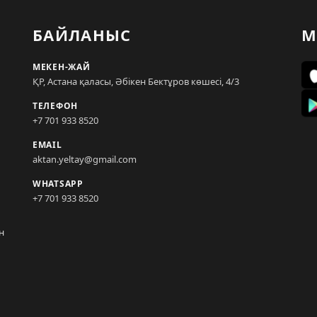
БАЙЛАНЫС
М
МЕКЕН-ЖАЙ
ҚР, Астана қаласы, Әбікен Бектұров көшесі, 4/3
ТЕЛЕФОН
+7 701 933 8520
EMAIL
aktan.yeltay@gmail.com
WHATSAPP
+7 701 933 8520
н