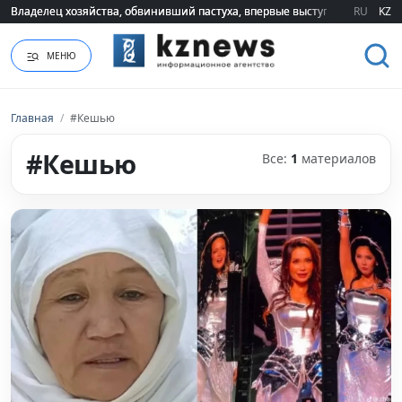
Владелец хозяйства, обвинивший пастуха, впервые выступил публично 
Владелец хозяйства, обвинивший пастуха, впервые выступил публично 
RU
KZ
МЕНЮ
Главная
/
#Кешью
#Кешью
Все:
1
материалов