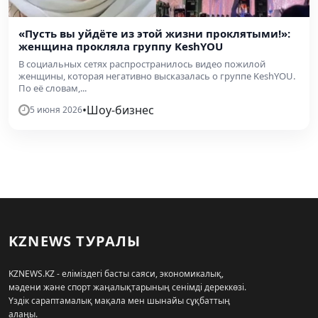
«Пусть вы уйдёте из этой жизни проклятыми!»:
женщина прокляла группу KeshYOU
В социальных сетях распространилось видео пожилой
женщины, которая негативно высказалась о группе KeshYOU.
По её словам,...
•
Шоу-бизнес
5 июня 2026
KZNEWS ТУРАЛЫ
KZNEWS.KZ - еліміздегі басты саяси, экономикалық,
мәдени және спорт жаңалықтарының сенімді дереккөзі.
Үздік сараптамалық мақала мен шынайы сұқбаттың
алаңы.