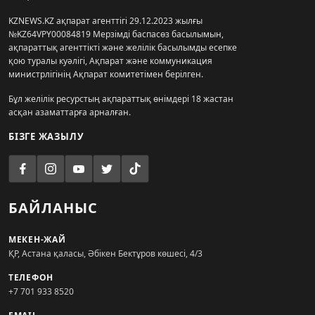
KZNEWS.KZ ақпарат агенттігі 29.12.2023 жылғы
№KZ64VPY00084819 Мерзімді баспасөз басылымын,
ақпараттық агенттікті және желілік басылымды есепке
қою туралы куәлігі, Ақпарат және коммуникация
министрлігінің Ақпарат комитетімен берілген.
Бұл желілік ресурстың ақпараттық өнімдері 18 жастан
асқан азаматтарға арналған.
БІЗГЕ ЖАЗЫЛУ
БАЙЛАНЫС
МЕКЕН-ЖАЙ
ҚР, Астана қаласы, Әбікен Бектұров көшесі, 4/3
ТЕЛЕФОН
+7 701 933 8520