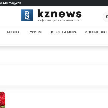
до +40 градусов
до +40 градусов
По
БИЗНЕС
ТУРИЗМ
НОВОСТИ МИРА
МНЕНИЕ ЭКСП