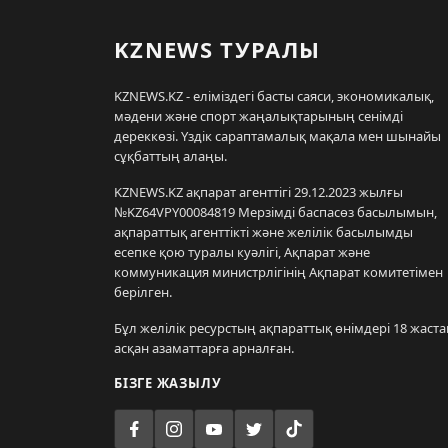
KZNEWS ТУРАЛЫ
KZNEWS.KZ - еліміздегі басты саяси, экономикалық,
мәдени және спорт жаңалықтарының сенімді
дереккөзі. Үздік сараптамалық мақала мен шынайы
сұқбаттың алаңы.
KZNEWS.KZ ақпарат агенттігі 29.12.2023 жылғы
№KZ64VPY00084819 Мерзімді баспасөз басылымын,
ақпараттық агенттікті және желілік басылымды
есепке қою туралы куәлігі, Ақпарат және
коммуникация министрлігінің Ақпарат комитетімен
берілген.
Бұл желілік ресурстың ақпараттық өнімдері 18 жаста
асқан азаматтарға арналған.
БІЗГЕ ЖАЗЫЛУ