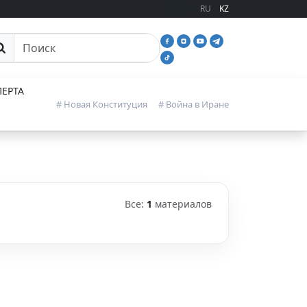
RU
KZ
иск
ЕРТА
# Новая Конституция
# Война в Иране
Все:
1
материалов