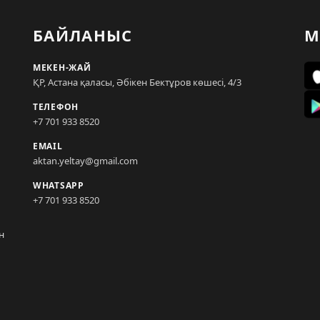
БАЙЛАНЫС
М
МЕКЕН-ЖАЙ
ҚР, Астана қаласы, Әбікен Бектұров көшесі, 4/3
ТЕЛЕФОН
+7 701 933 8520
EMAIL
aktan.yeltay@gmail.com
WHATSAPP
+7 701 933 8520
н