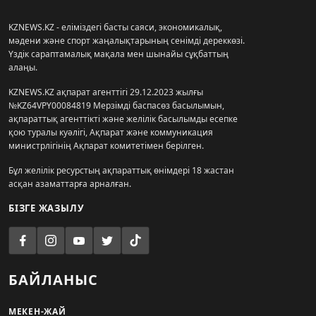
KZNEWS.KZ - еліміздегі басты саяси, экономикалық,
мәдени және спорт жаңалықтарының сенімді дереккөзі.
Үздік сараптамалық мақала мен шынайы сұқбаттың
алаңы.
KZNEWS.KZ ақпарат агенттігі 29.12.2023 жылғы
№KZ64VPY00084819 Мерзімді баспасөз басылымын,
ақпараттық агенттікті және желілік басылымды есепке
қою туралы куәлігі, Ақпарат және коммуникация
министрлігінің Ақпарат комитетімен берілген.
Бұл желілік ресурстың ақпараттық өнімдері 18 жастан
асқан азаматтарға арналған.
БІЗГЕ ЖАЗЫЛУ
БАЙЛАНЫС
МЕКЕН-ЖАЙ