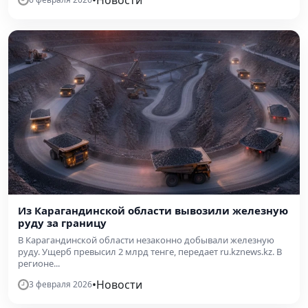
•
Новости
Из Карагандинской области вывозили железную
руду за границу
В Карагандинской области незаконно добывали железную
руду. Ущерб превысил 2 млрд тенге, передает ru.kznews.kz. В
регионе...
•
Новости
3 февраля 2026