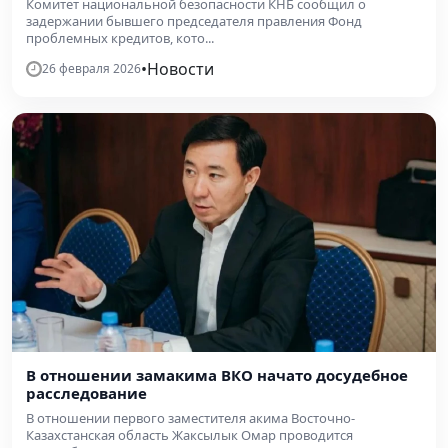
Комитет национальной безопасности КНБ сообщил о
задержании бывшего председателя правления Фонд
проблемных кредитов, кото...
•
Новости
26 февраля 2026
В отношении замакима ВКО начато досудебное
расследование
В отношении первого заместителя акима Восточно-
Казахстанская область Жаксылык Омар проводится