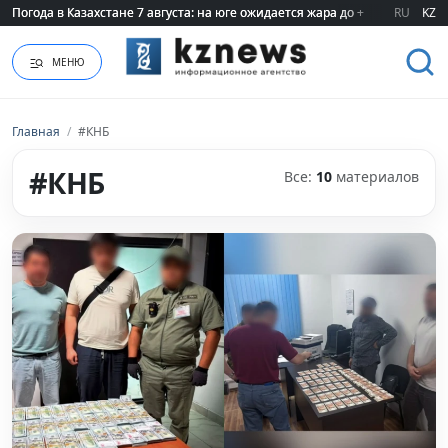
RU
KZ
Владелец хозяйства, обвинивший пастуха, впервые выступил публично 
МЕНЮ
Главная
/
#КНБ
#КНБ
Все:
10
материалов