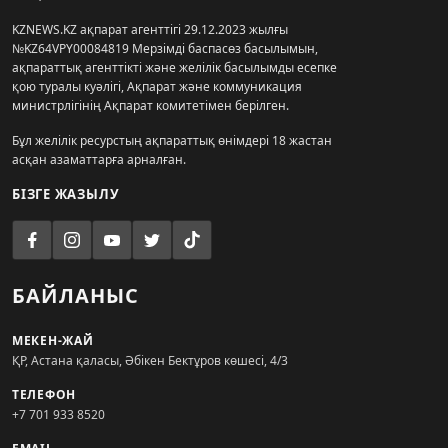
KZNEWS.KZ ақпарат агенттігі 29.12.2023 жылғы
№KZ64VPY00084819 Мерзімді баспасөз басылымын,
ақпараттық агенттікті және желілік басылымды есепке
қою туралы куәлігі, Ақпарат және коммуникация
министрлігінің Ақпарат комитетімен берілген.
Бұл желілік ресурстың ақпараттық өнімдері 18 жастан
асқан азаматтарға арналған.
БІЗГЕ ЖАЗЫЛУ
БАЙЛАНЫС
МЕКЕН-ЖАЙ
ҚР, Астана қаласы, Әбікен Бектұров көшесі, 4/3
ТЕЛЕФОН
+7 701 933 8520