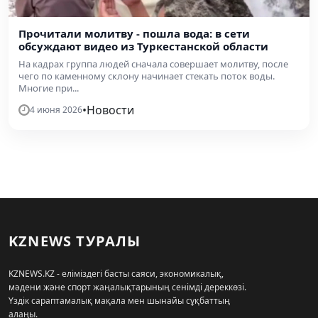
Прочитали молитву - пошла вода: в сети
обсуждают видео из Туркестанской области
На кадрах группа людей сначала совершает молитву, после
чего по каменному склону начинает стекать поток воды.
Многие при...
•
Новости
4 июня 2026
KZNEWS ТУРАЛЫ
KZNEWS.KZ - еліміздегі басты саяси, экономикалық,
мәдени және спорт жаңалықтарының сенімді дереккөзі.
Үздік сараптамалық мақала мен шынайы сұқбаттың
алаңы.