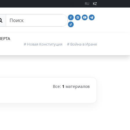
RU
KZ
иск
ЕРТА
# Новая Конституция
# Война в Иране
Все:
1
материалов