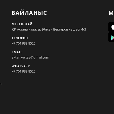
БАЙЛАНЫС
М
МЕКЕН-ЖАЙ
ҚР, Астана қаласы, Әбікен Бектұров көшесі, 4/3
ТЕЛЕФОН
+7 701 933 8520
EMAIL
aktan.yeltay@gmail.com
WHATSAPP
+7 701 933 8520
н