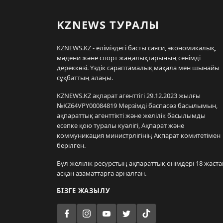
KZNEWS ТУРАЛЫ
KZNEWS.KZ - еліміздегі басты саяси, экономикалық,
мәдени және спорт жаңалықтарының сенімді
дереккөзі. Үздік сараптамалық мақала мен шынайы
сұқбаттың алаңы.
KZNEWS.KZ ақпарат агенттігі 29.12.2023 жылғы
№KZ64VPY00084819 Мерзімді баспасөз басылымын,
ақпараттық агенттікті және желілік басылымды
есепке қою туралы куәлігі, Ақпарат және
коммуникация министрлігінің Ақпарат комитетімен
берілген.
Бұл желілік ресурстың ақпараттық өнімдері 18 жаста
асқан азаматтарға арналған.
БІЗГЕ ЖАЗЫЛУ