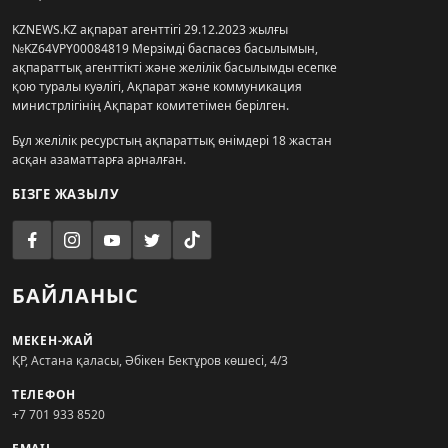
KZNEWS.KZ ақпарат агенттігі 29.12.2023 жылғы
№KZ64VPY00084819 Мерзімді баспасөз басылымын,
ақпараттық агенттікті және желілік басылымды есепке
қою туралы куәлігі, Ақпарат және коммуникация
министрлігінің Ақпарат комитетімен берілген.
Бұл желілік ресурстың ақпараттық өнімдері 18 жастан
асқан азаматтарға арналған.
БІЗГЕ ЖАЗЫЛУ
БАЙЛАНЫС
МЕКЕН-ЖАЙ
ҚР, Астана қаласы, Әбікен Бектұров көшесі, 4/3
ТЕЛЕФОН
+7 701 933 8520