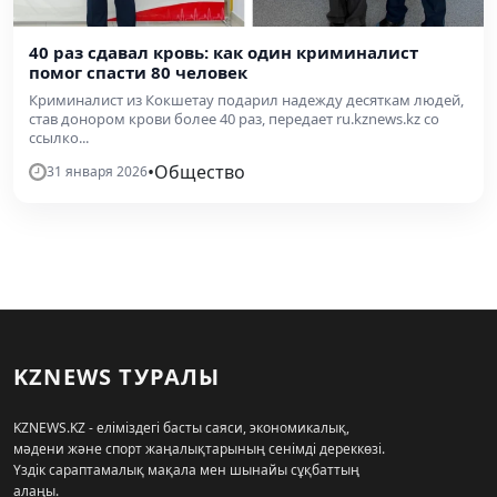
40 раз сдавал кровь: как один криминалист
помог спасти 80 человек
Криминалист из Кокшетау подарил надежду десяткам людей,
став донором крови более 40 раз, передает ru.kznews.kz со
ссылко...
•
Общество
31 января 2026
KZNEWS ТУРАЛЫ
KZNEWS.KZ - еліміздегі басты саяси, экономикалық,
мәдени және спорт жаңалықтарының сенімді дереккөзі.
Үздік сараптамалық мақала мен шынайы сұқбаттың
алаңы.