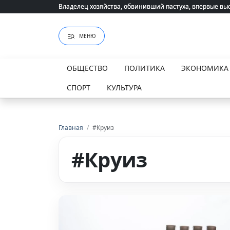
Владелец хозяйства, обвинивший пастуха, впервые вы
Владелец хозяйства, обвинивший пастуха, впервые вы
МЕНЮ
ОБЩЕСТВО
ПОЛИТИКА
ЭКОНОМИКА
СПОРТ
КУЛЬТУРА
Главная
/
#Круиз
#Круиз