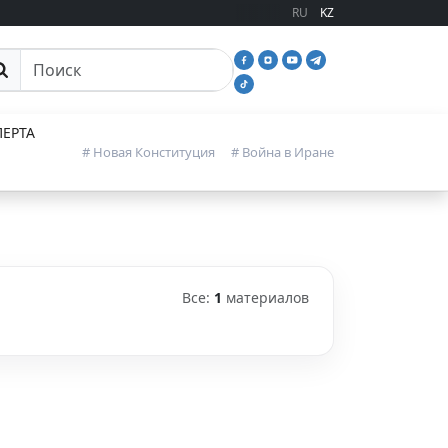
RU
KZ
иск
ЕРТА
# Новая Конституция
# Война в Иране
Все:
1
материалов