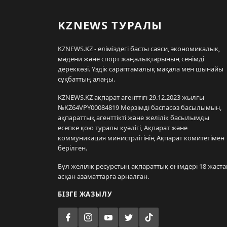
KZNEWS ТУРАЛЫ
KZNEWS.KZ - еліміздегі басты саяси, экономикалық,
мәдени және спорт жаңалықтарының сенімді
дереккөзі. Үздік сараптамалық мақала мен шынайы
сұқбаттың алаңы.
KZNEWS.KZ ақпарат агенттігі 29.12.2023 жылғы
№KZ64VPY00084819 Мерзімді баспасөз басылымын,
ақпараттық агенттікті және желілік басылымды
есепке қою туралы куәлігі, Ақпарат және
коммуникация министрлігінің Ақпарат комитетімен
берілген.
Бұл желілік ресурстың ақпараттық өнімдері 18 жаста
асқан азаматтарға арналған.
БІЗГЕ ЖАЗЫЛУ