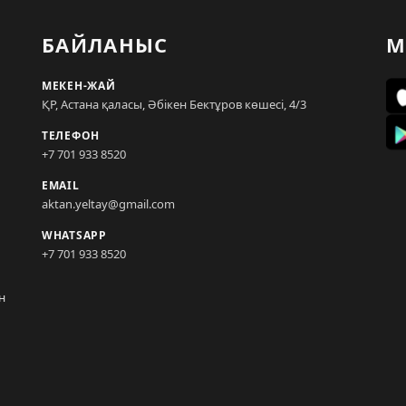
БАЙЛАНЫС
М
МЕКЕН-ЖАЙ
ҚР, Астана қаласы, Әбікен Бектұров көшесі, 4/3
ТЕЛЕФОН
+7 701 933 8520
EMAIL
aktan.yeltay@gmail.com
WHATSAPP
+7 701 933 8520
н