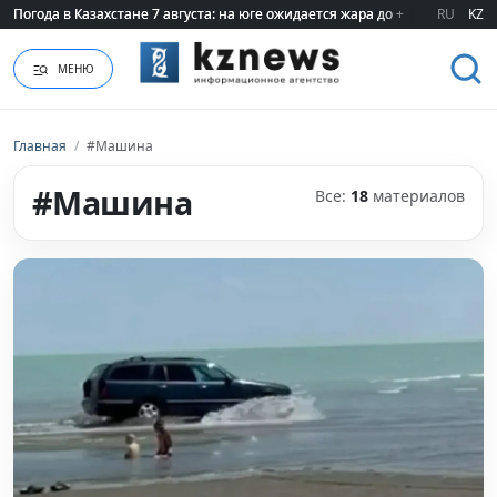
Владелец хозяйства, обвинивший пастуха, впервые выступил публично 
RU
KZ
МЕНЮ
Главная
/
#Машина
#Машина
Все:
18
материалов