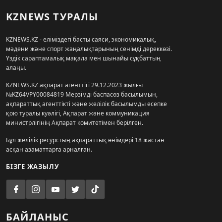
KZNEWS ТУРАЛЫ
KZNEWS.KZ - еліміздегі басты саяси, экономикалық,
мәдени және спорт жаңалықтарының сенімді дереккөзі.
Үздік сараптамалық мақала мен шынайы сұқбаттың
алаңы.
KZNEWS.KZ ақпарат агенттігі 29.12.2023 жылғы
№KZ64VPY00084819 Мерзімді баспасөз басылымын,
ақпараттық агенттікті және желілік басылымды есепке
қою туралы куәлігі, Ақпарат және коммуникация
министрлігінің Ақпарат комитетімен берілген.
Бұл желілік ресурстың ақпараттық өнімдері 18 жастан
асқан азаматтарға арналған.
БІЗГЕ ЖАЗЫЛУ
БАЙЛАНЫС