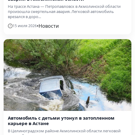
На трассе Астана — Петропавловск в Акмолинской области
произошла смертельная авария. Легковой автомобиль
врезался в доро...
•
Новости
15 июля 2026
Автомобиль с детьми утонул в затопленном
карьере в Астане
В Целиноградском районе Акмолинской области легковой