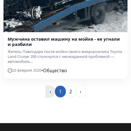
Мужчина оставил машину на мойке - ее угнали
и разбили
Житель Павлодара после мойки своего внедорожника Toyota
Land Cruiser 200 столкнулся с неожиданной проблемой —
автомобиль...
•
Общество
20 февраля 2026
‹
1
2
›