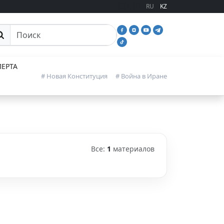
RU
KZ
иск
ЕРТА
# Новая Конституция
# Война в Иране
Все:
1
материалов