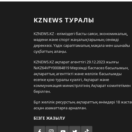
KZNEWS ТУРАЛЫ
KZNEWS.KZ - еліміздегі басты саяси, экономикалық,
мәдени және спорт жаңалықтарының сенімді
дереккөзі. Үздік сараптамалық мақала мен шынайы
сұқбаттың алаңы.
KZNEWS.KZ ақпарат агенттігі 29.12.2023 жылғы
№KZ64VPY00084819 Мерзімді баспасөз басылымын,
ақпараттық агенттікті және желілік басылымды
есепке қою туралы куәлігі, Ақпарат және
коммуникация министрлігінің Ақпарат комитетімен
берілген.
Бұл желілік ресурстың ақпараттық өнімдері 18 жаста
асқан азаматтарға арналған.
БІЗГЕ ЖАЗЫЛУ