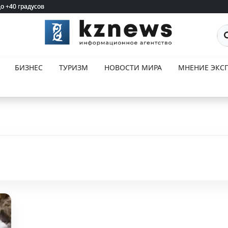
до +40 градусов
до +40 градусов
По
БИЗНЕС
ТУРИЗМ
НОВОСТИ МИРА
МНЕНИЕ ЭКСП