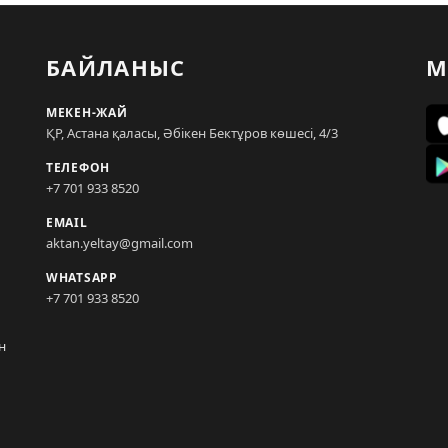
БАЙЛАНЫС
М
МЕКЕН-ЖАЙ
ҚР, Астана қаласы, Әбікен Бектұров көшесі, 4/3
ТЕЛЕФОН
+7 701 933 8520
EMAIL
aktan.yeltay@gmail.com
WHATSAPP
+7 701 933 8520
н