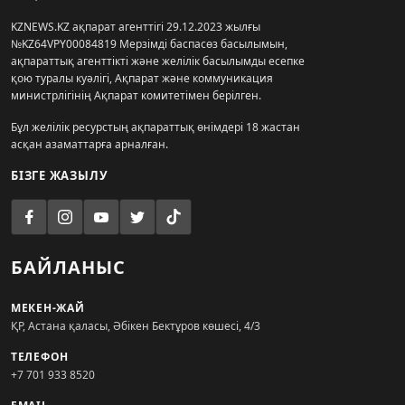
KZNEWS.KZ ақпарат агенттігі 29.12.2023 жылғы
№KZ64VPY00084819 Мерзімді баспасөз басылымын,
ақпараттық агенттікті және желілік басылымды есепке
қою туралы куәлігі, Ақпарат және коммуникация
министрлігінің Ақпарат комитетімен берілген.
Бұл желілік ресурстың ақпараттық өнімдері 18 жастан
асқан азаматтарға арналған.
БІЗГЕ ЖАЗЫЛУ
БАЙЛАНЫС
МЕКЕН-ЖАЙ
ҚР, Астана қаласы, Әбікен Бектұров көшесі, 4/3
ТЕЛЕФОН
+7 701 933 8520