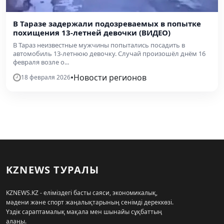
В Таразе задержали подозреваемых в попытке
похищения 13-летней девочки (ВИДЕО)
В Тараз неизвестные мужчины попытались посадить в
автомобиль 13-летнюю девочку. Случай произошёл днём 16
февраля возле о...
•
Новости регионов
18 февраля 2026
KZNEWS ТУРАЛЫ
KZNEWS.KZ - еліміздегі басты саяси, экономикалық,
мәдени және спорт жаңалықтарының сенімді дереккөзі.
Үздік сараптамалық мақала мен шынайы сұқбаттың
алаңы.